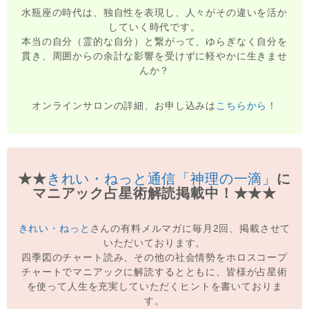
水瓶座の時代は、独自性を表現し、人々がその違いを活か
していく時代です。
本当の自分（霊的な自分）と繋がって、ゆらぎなく自分を
貫き、周囲からの余計な影響を受けずに軽やかに生きませ
んか？
オンラインサロンの詳細、お申し込みは
こちらから！
★★
きれい・ねっと通信「神理の一滴」
に
マニアック占星術解読掲載中！★★★
きれい・ねっと
さんの有料メルマガに毎月2回、掲載させて
いただいております。
四季図のチャート読み、その他の社会情勢をホロスコープ
チャートでマニアックに解読するとともに、皆様が占星術
を使って人生を充実していただくヒントを書いておりま
す。