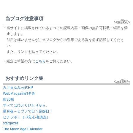
当ブログ注意事項
・当サイトに掲載されているすべての記載内容・画像の無許可転載・転用を禁
止します。
引用は構いませんが、当ブログからの引用である旨を必ず記載してくださ
い。
また、リンクを貼ってください。
・鑑定ご希望の方は
こちら
をご覧ください。
おすすめリンク集
みけまゆみ公式HP
WebMagazin幻冬舎
銀30枚
すべてはひとりひとりから。
星月夜～ヒプノで日々是好日！
ヒナラボ！（FX初心者講座）
stargazer
The Moon Age Calender