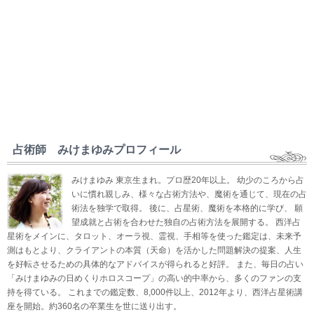
占術師 みけまゆみプロフィール
みけまゆみ 東京生まれ。プロ歴20年以上。 幼少のころから占
いに慣れ親しみ、様々な占術方法や、魔術を通じて、現在の占
術法を独学で取得。 後に、占星術、魔術を本格的に学び、 願
望成就と占術を合わせた独自の占術方法を展開する。 西洋占
星術をメインに、タロット、オーラ視、霊視、手相等を使った鑑定は、未来予
測はもとより、クライアントの本質（天命）を活かした問題解決の提案、人生
を好転させるための具体的なアドバイスが得られると好評。 また、毎日の占い
「みけまゆみの日めくりホロスコープ」の高い的中率から、多くのファンの支
持を得ている。 これまでの鑑定数、8,000件以上、2012年より、西洋占星術講
座を開始。約360名の卒業生を世に送り出す。