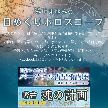
このブログは、ほぼ毎日の出来事を西洋占星術で予言（?!）してい
きます。
内容は占星術を学んでいる人にはヒントに、詳しくない人はそれな
りに（!）楽しめます。
予言だけ知りたい方は、太字の部分だけご覧下さい。
当ブログへのコメントは、
Facebook上にコメントをお願いいたします。