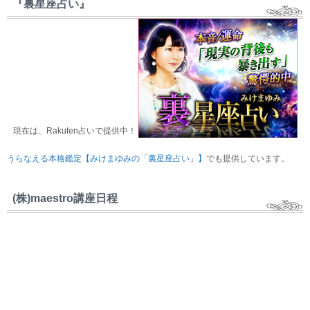
『裏星座占い』
現在は、Rakuten占いで提供中！
うらなえる本格鑑定【みけまゆみの「裏星座占い」】
でも提供しています。
(株)maestro講座日程