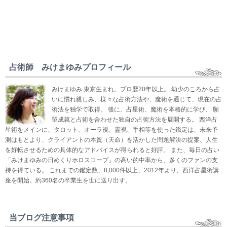
占術師 みけまゆみプロフィール
みけまゆみ 東京生まれ。プロ歴20年以上。 幼少のころから占
いに慣れ親しみ、様々な占術方法や、魔術を通じて、現在の占
術法を独学で取得。 後に、占星術、魔術を本格的に学び、 願
望成就と占術を合わせた独自の占術方法を展開する。 西洋占
星術をメインに、タロット、オーラ視、霊視、手相等を使った鑑定は、未来予
測はもとより、クライアントの本質（天命）を活かした問題解決の提案、人生
を好転させるための具体的なアドバイスが得られると好評。 また、毎日の占い
「みけまゆみの日めくりホロスコープ」の高い的中率から、多くのファンの支
持を得ている。 これまでの鑑定数、8,000件以上、2012年より、西洋占星術講
座を開始。約360名の卒業生を世に送り出す。
当ブログ注意事項