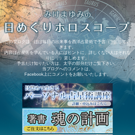
このブログは、ほぼ毎日の出来事を西洋占星術で予言（?!）してい
きます。
内容は占星術を学んでいる人にはヒントに、詳しくない人はそれな
りに（!）楽しめます。
予言だけ知りたい方は、太字の部分だけご覧下さい。
当ブログへのコメントは、
Facebook上にコメントをお願いいたします。