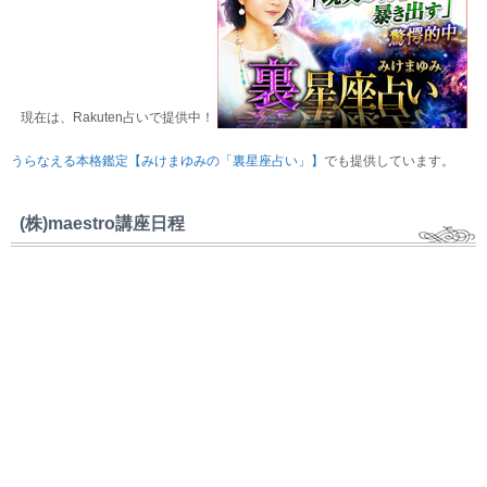
現在は、Rakuten占いで提供中！
うらなえる本格鑑定【みけまゆみの「裏星座占い」】
でも提供しています。
(株)maestro講座日程