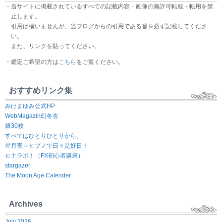
・当サイトに掲載されているすべての記載内容・画像の無許可転載・転用を禁
止します。
引用は構いませんが、当ブログからの引用である旨を必ず記載してくださ
い。
また、リンクを貼ってください。
・鑑定ご希望の方は
こちら
をご覧ください。
おすすめリンク集
みけまゆみ公式HP
WebMagazin幻冬舎
銀30枚
すべてはひとりひとりから。
星月夜～ヒプノで日々是好日！
ヒナラボ！（FX初心者講座）
stargazer
The Moon Age Calender
Archives
July 2026