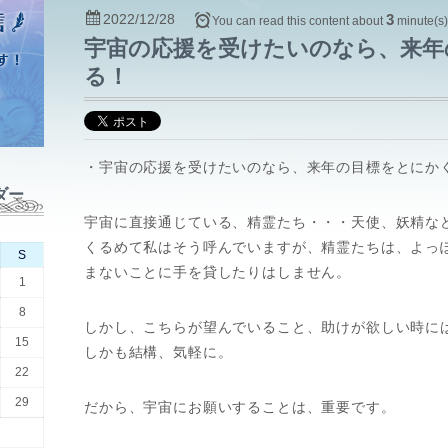
2022/12/28
3
You can read this content about
minute(s
宇宙の応援を受けたいのなら、来年
る！
・宇宙の応援を受けたいのなら、来年の目標をとにか
ダー
宇宙に直接通じている、精霊たち・・・天使、妖精な
くるめて私はそう呼んでいますが、精霊たちは、よっ
S
まないことに手を貸したりはしません。
1
8
しかし、こちらが望んでいること、助けが欲しい時に
15
しかも結構、気軽に。
22
29
だから、宇宙にお願いすることは、重要です。