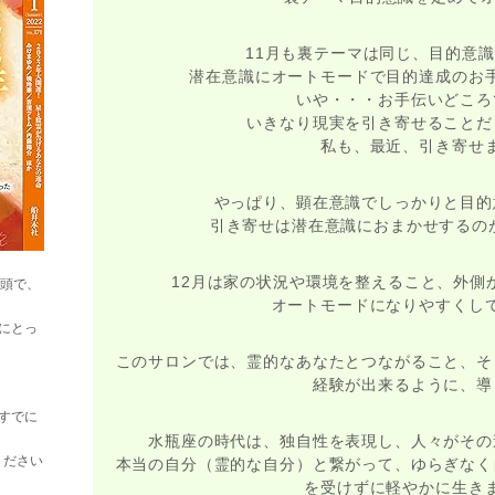
11月も裏テーマは同じ、目的意
潜在意識にオートモードで目的達成のお
いや・・・お手伝いどころ
いきなり現実を引き寄せることだ
私も、最近、引き寄せ
やっぱり、顕在意識でしっかりと目的
引き寄せは潜在意識におまかせするの
12月は家の状況や環境を整えること、外側
巻頭で、
オートモードになりやすくし
にとっ
このサロンでは、霊的なあなたとつながること、そ
経験が出来るように、導
すでに
水瓶座の時代は、独自性を表現し、人々がその
ください
本当の自分（霊的な自分）と繋がって、ゆらぎなく
を受けずに軽やかに生き