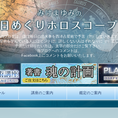
このブログは、ほぼ毎日の出来事を西洋占星術で予言（?!）していきます
星術を学んでいる人にはヒントに、詳しくない人はそれなりに（!）楽
予言だけ知りたい方は、太字の部分だけご覧下さい。
当ブログへのコメントは、
Facebook上にコメントをお願いいたします。
ール
講座のご案内
鑑定のご案内