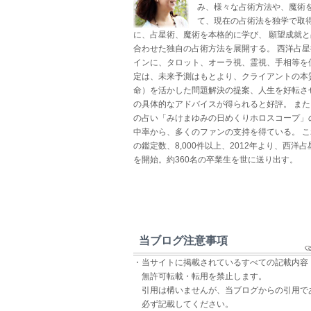
み、様々な占術方法や、魔術
て、現在の占術法を独学で取得
に、占星術、魔術を本格的に学び、 願望成就
合わせた独自の占術方法を展開する。 西洋占
インに、タロット、オーラ視、霊視、手相等を
定は、未来予測はもとより、クライアントの本
命）を活かした問題解決の提案、人生を好転さ
の具体的なアドバイスが得られると好評。 ま
の占い「みけまゆみの日めくりホロスコープ」
中率から、多くのファンの支持を得ている。 
の鑑定数、8,000件以上、2012年より、西洋
を開始。約360名の卒業生を世に送り出す。
当ブログ注意事項
・当サイトに掲載されているすべての記載内容
無許可転載・転用を禁止します。
引用は構いませんが、当ブログからの引用で
必ず記載してください。