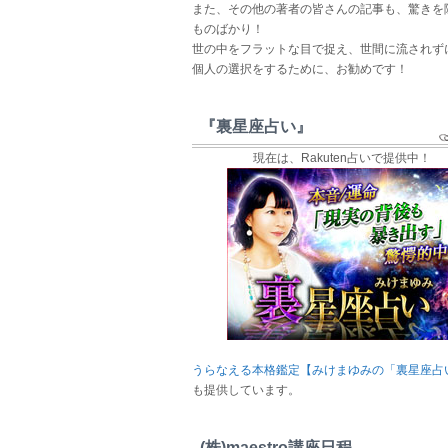
また、その他の著者の皆さんの記事も、驚きを
ものばかり！
世の中をフラットな目で捉え、世間に流されず
個人の選択をするために、お勧めです！
『裏星座占い』
現在は、Rakuten占いで提供中！
うらなえる本格鑑定【みけまゆみの「裏星座占
も提供しています。
(株)maestro講座日程