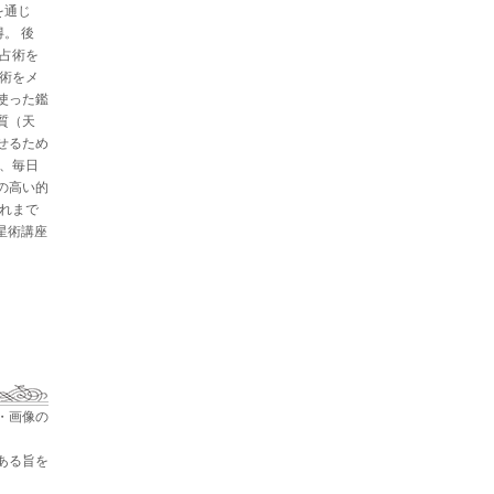
を通じ
。 後
と占術を
星術をメ
使った鑑
質（天
せるため
た、毎日
の高い的
これまで
占星術講座
・画像の
ある旨を