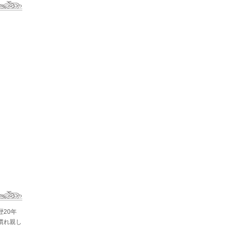
歴20年
慣れ親し