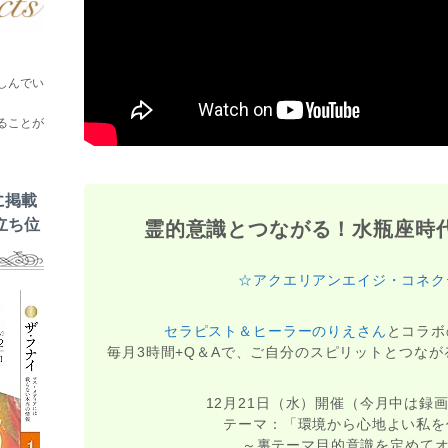
しんでい
ることが
に掲載
立ち位
霊的意識とつながる！水瓶座時
☆アクエリアンエイジ・コネク
セラピスト＆ヒーラーのりえさん
とコラボ
毎月3時間+Q＆Aで、ご自分のスピリットとつな
12月21日（水）開催（今月中は録
テーマ：「環境から心地よい私を
～裏テーマ目的意識を定めてオ