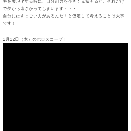
夢を実現化する時に、自分の力を小さく見積もると、それだけ
で夢から遠ざかってしまいます・・・
自分にはすっごい力があるんだ！と仮定して考えることは大事
です！
1月12日（木）のホロスコープ！