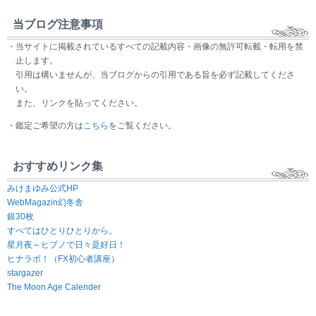
当ブログ注意事項
・当サイトに掲載されているすべての記載内容・画像の無許可転載・転用を禁
止します。
引用は構いませんが、当ブログからの引用である旨を必ず記載してくださ
い。
また、リンクを貼ってください。
・鑑定ご希望の方は
こちら
をご覧ください。
おすすめリンク集
みけまゆみ公式HP
WebMagazin幻冬舎
銀30枚
すべてはひとりひとりから。
星月夜～ヒプノで日々是好日！
ヒナラボ！（FX初心者講座）
stargazer
The Moon Age Calender