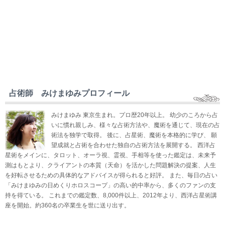
占術師 みけまゆみプロフィール
みけまゆみ 東京生まれ。プロ歴20年以上。 幼少のころから占
いに慣れ親しみ、様々な占術方法や、魔術を通じて、現在の占
術法を独学で取得。 後に、占星術、魔術を本格的に学び、 願
望成就と占術を合わせた独自の占術方法を展開する。 西洋占
星術をメインに、タロット、オーラ視、霊視、手相等を使った鑑定は、未来予
測はもとより、クライアントの本質（天命）を活かした問題解決の提案、人生
を好転させるための具体的なアドバイスが得られると好評。 また、毎日の占い
「みけまゆみの日めくりホロスコープ」の高い的中率から、多くのファンの支
持を得ている。 これまでの鑑定数、8,000件以上、2012年より、西洋占星術講
座を開始。約360名の卒業生を世に送り出す。