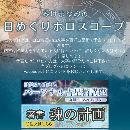
このブログは、ほぼ毎日の出来事を西洋占星術で予言（?!）してい
きます。
内容は占星術を学んでいる人にはヒントに、詳しくない人はそれな
りに（!）楽しめます。
予言だけ知りたい方は、太字の部分だけご覧下さい。
当ブログへのコメントは、
Facebook上にコメントをお願いいたします。