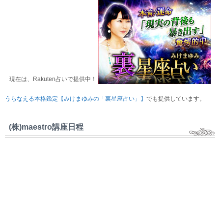
現在は、Rakuten占いで提供中！
うらなえる本格鑑定【みけまゆみの「裏星座占い」】
でも提供しています。
(株)maestro講座日程