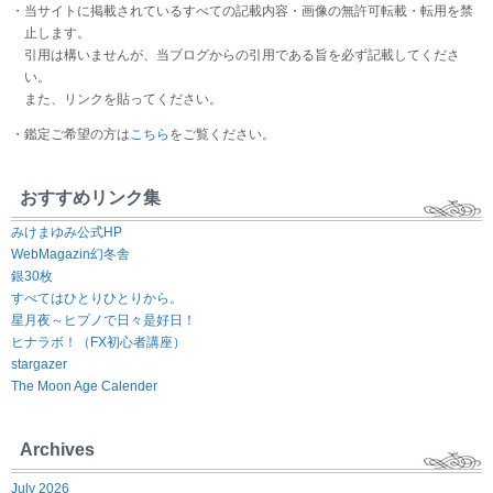
・当サイトに掲載されているすべての記載内容・画像の無許可転載・転用を禁
止します。
引用は構いませんが、当ブログからの引用である旨を必ず記載してくださ
い。
また、リンクを貼ってください。
・鑑定ご希望の方は
こちら
をご覧ください。
おすすめリンク集
みけまゆみ公式HP
WebMagazin幻冬舎
銀30枚
すべてはひとりひとりから。
星月夜～ヒプノで日々是好日！
ヒナラボ！（FX初心者講座）
stargazer
The Moon Age Calender
Archives
July 2026