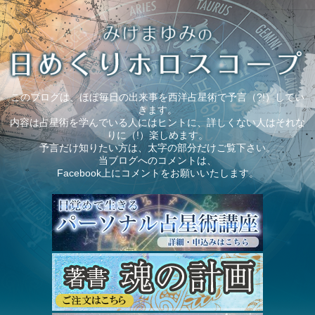
このブログは、ほぼ毎日の出来事を西洋占星術で予言（?!）してい
きます。
内容は占星術を学んでいる人にはヒントに、詳しくない人はそれな
りに（!）楽しめます。
予言だけ知りたい方は、太字の部分だけご覧下さい。
当ブログへのコメントは、
Facebook上にコメントをお願いいたします。