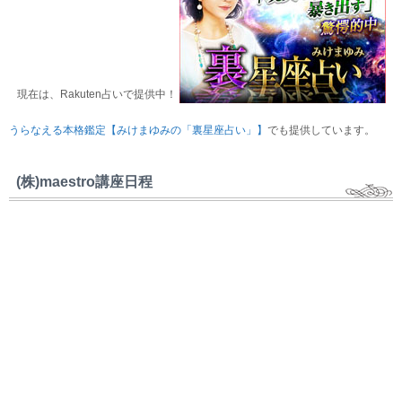
現在は、Rakuten占いで提供中！
うらなえる本格鑑定【みけまゆみの「裏星座占い」】
でも提供しています。
(株)maestro講座日程