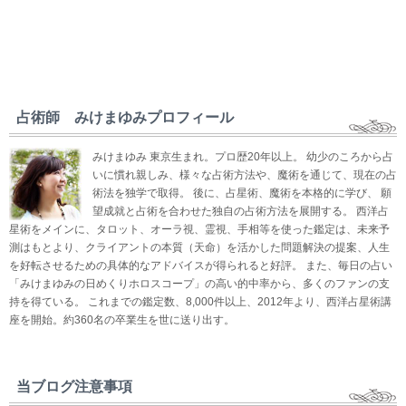
占術師 みけまゆみプロフィール
みけまゆみ 東京生まれ。プロ歴20年以上。 幼少のころから占
いに慣れ親しみ、様々な占術方法や、魔術を通じて、現在の占
術法を独学で取得。 後に、占星術、魔術を本格的に学び、 願
望成就と占術を合わせた独自の占術方法を展開する。 西洋占
星術をメインに、タロット、オーラ視、霊視、手相等を使った鑑定は、未来予
測はもとより、クライアントの本質（天命）を活かした問題解決の提案、人生
を好転させるための具体的なアドバイスが得られると好評。 また、毎日の占い
「みけまゆみの日めくりホロスコープ」の高い的中率から、多くのファンの支
持を得ている。 これまでの鑑定数、8,000件以上、2012年より、西洋占星術講
座を開始。約360名の卒業生を世に送り出す。
当ブログ注意事項