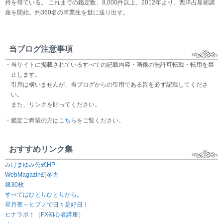
持を得ている。 これまでの鑑定数、8,000件以上、2012年より、西洋占星術講
座を開始。約360名の卒業生を世に送り出す。
当ブログ注意事項
・当サイトに掲載されているすべての記載内容・画像の無許可転載・転用を禁
止します。
引用は構いませんが、当ブログからの引用である旨を必ず記載してくださ
い。
また、リンクを貼ってください。
・鑑定ご希望の方は
こちら
をご覧ください。
おすすめリンク集
みけまゆみ公式HP
WebMagazin幻冬舎
銀30枚
すべてはひとりひとりから。
星月夜～ヒプノで日々是好日！
ヒナラボ！（FX初心者講座）