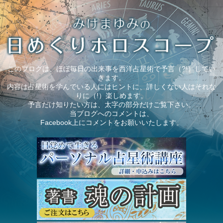
このブログは、ほぼ毎日の出来事を西洋占星術で予言（?!）してい
きます。
内容は占星術を学んでいる人にはヒントに、詳しくない人はそれな
りに（!）楽しめます。
予言だけ知りたい方は、太字の部分だけご覧下さい。
当ブログへのコメントは、
Facebook上にコメントをお願いいたします。