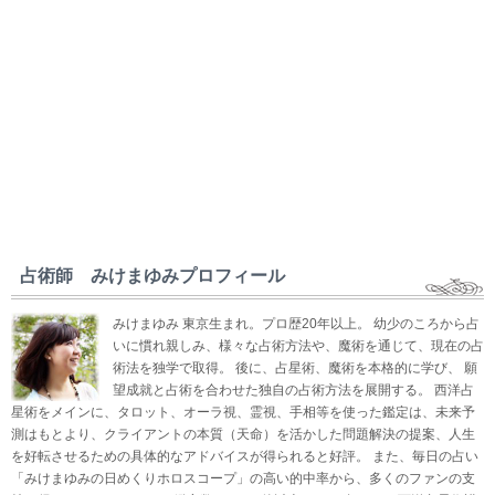
占術師 みけまゆみプロフィール
みけまゆみ 東京生まれ。プロ歴20年以上。 幼少のころから占
いに慣れ親しみ、様々な占術方法や、魔術を通じて、現在の占
術法を独学で取得。 後に、占星術、魔術を本格的に学び、 願
望成就と占術を合わせた独自の占術方法を展開する。 西洋占
星術をメインに、タロット、オーラ視、霊視、手相等を使った鑑定は、未来予
測はもとより、クライアントの本質（天命）を活かした問題解決の提案、人生
を好転させるための具体的なアドバイスが得られると好評。 また、毎日の占い
「みけまゆみの日めくりホロスコープ」の高い的中率から、多くのファンの支