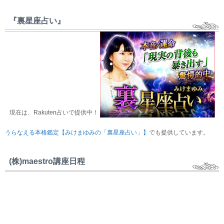
『裏星座占い』
現在は、Rakuten占いで提供中！
うらなえる本格鑑定【みけまゆみの「裏星座占い」】
でも提供しています。
(株)maestro講座日程