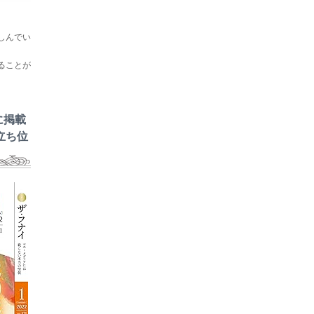
しんでい
ることが
に掲載
立ち位