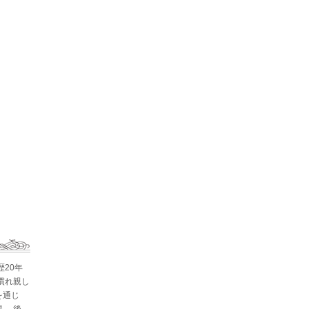
歴20年
慣れ親し
を通じ
。 後