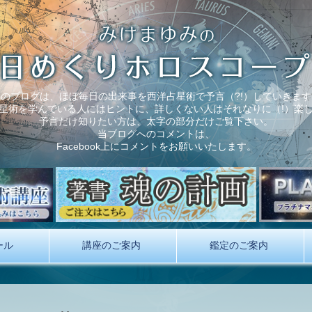
このブログは、ほぼ毎日の出来事を西洋占星術で予言（?!）していきます
星術を学んでいる人にはヒントに、詳しくない人はそれなりに（!）楽
予言だけ知りたい方は、太字の部分だけご覧下さい。
当ブログへのコメントは、
Facebook上にコメントをお願いいたします。
ール
講座のご案内
鑑定のご案内