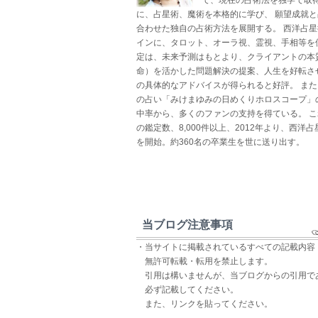
に、占星術、魔術を本格的に学び、 願望成就
合わせた独自の占術方法を展開する。 西洋占
インに、タロット、オーラ視、霊視、手相等を
定は、未来予測はもとより、クライアントの本
命）を活かした問題解決の提案、人生を好転さ
の具体的なアドバイスが得られると好評。 ま
の占い「みけまゆみの日めくりホロスコープ」
中率から、多くのファンの支持を得ている。 
の鑑定数、8,000件以上、2012年より、西洋
を開始。約360名の卒業生を世に送り出す。
当ブログ注意事項
・当サイトに掲載されているすべての記載内容
無許可転載・転用を禁止します。
引用は構いませんが、当ブログからの引用で
必ず記載してください。
また、リンクを貼ってください。