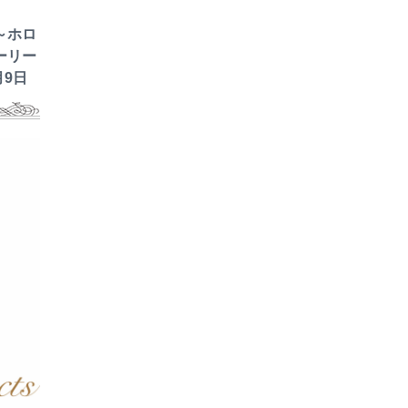
～ホロ
ーリー
月9日