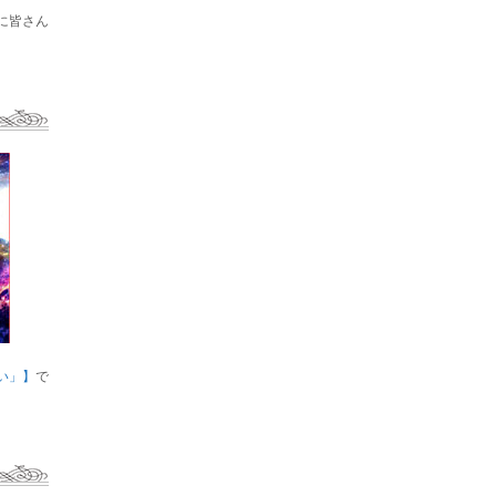
に皆さん
い」】
で