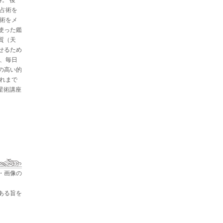
と占術を
星術をメ
使った鑑
質（天
せるため
た、毎日
の高い的
これまで
占星術講座
・画像の
ある旨を