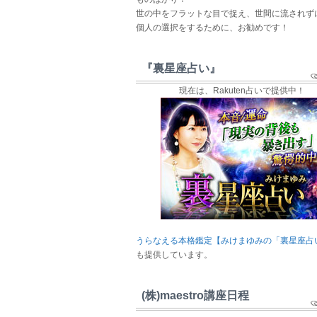
世の中をフラットな目で捉え、世間に流されず
個人の選択をするために、お勧めです！
『裏星座占い』
現在は、Rakuten占いで提供中！
うらなえる本格鑑定【みけまゆみの「裏星座占
も提供しています。
(株)maestro講座日程