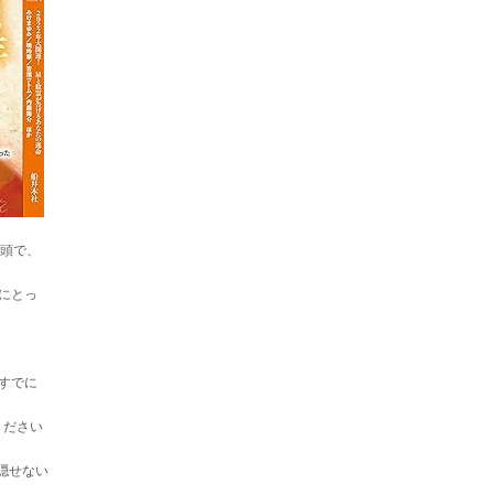
巻頭で、
にとっ
すでに
ください
隠せない