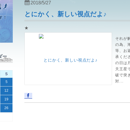
2018/5/27
とにかく、新しい視点だよ♪
★
それが解
の為、
等、お
ダー
承くださ
の日は
天王星
S
破で突
対...
5
12
19
26