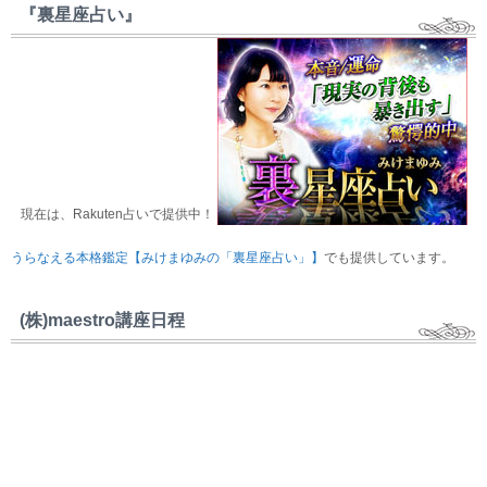
『裏星座占い』
現在は、Rakuten占いで提供中！
うらなえる本格鑑定【みけまゆみの「裏星座占い」】
でも提供しています。
(株)maestro講座日程