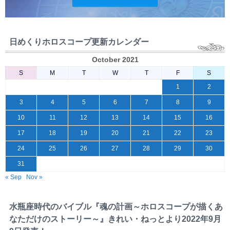
日めくりホロスコープ更新カレンダー
October 2021
S
M
T
W
T
F
S
1
2
3
4
5
6
7
8
9
10
11
12
13
14
15
16
17
18
19
20
21
22
23
24
25
26
27
28
29
30
31
« Sep
Nov »
水瓶座時代のバイブル『魂の計画～ホロスコープが描くあ
なただけのストーリー～』きれい・ねっとより2022年9月