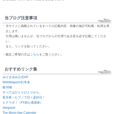
当ブログ注意事項
・当サイトに掲載されているすべての記載内容・画像の無許可転載・転用を禁
止します。
引用は構いませんが、当ブログからの引用である旨を必ず記載してくださ
い。
また、リンクを貼ってください。
・鑑定ご希望の方は
こちら
をご覧ください。
おすすめリンク集
みけまゆみ公式HP
WebMagazin幻冬舎
銀30枚
すべてはひとりひとりから。
星月夜～ヒプノで日々是好日！
ヒナラボ！（FX初心者講座）
stargazer
The Moon Age Calender