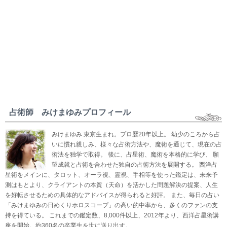
占術師 みけまゆみプロフィール
みけまゆみ 東京生まれ。プロ歴20年以上。 幼少のころから占
いに慣れ親しみ、様々な占術方法や、魔術を通じて、現在の占
術法を独学で取得。 後に、占星術、魔術を本格的に学び、 願
望成就と占術を合わせた独自の占術方法を展開する。 西洋占
星術をメインに、タロット、オーラ視、霊視、手相等を使った鑑定は、未来予
測はもとより、クライアントの本質（天命）を活かした問題解決の提案、人生
を好転させるための具体的なアドバイスが得られると好評。 また、毎日の占い
「みけまゆみの日めくりホロスコープ」の高い的中率から、多くのファンの支
持を得ている。 これまでの鑑定数、8,000件以上、2012年より、西洋占星術講
座を開始。約360名の卒業生を世に送り出す。