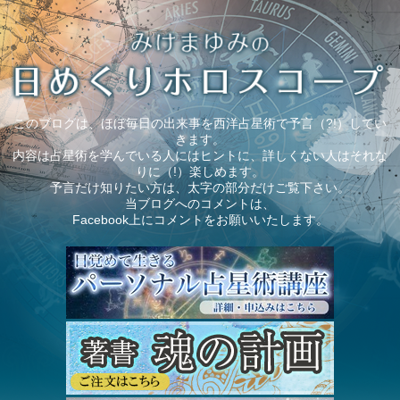
このブログは、ほぼ毎日の出来事を西洋占星術で予言（?!）してい
きます。
内容は占星術を学んでいる人にはヒントに、詳しくない人はそれな
りに（!）楽しめます。
予言だけ知りたい方は、太字の部分だけご覧下さい。
当ブログへのコメントは、
Facebook上にコメントをお願いいたします。