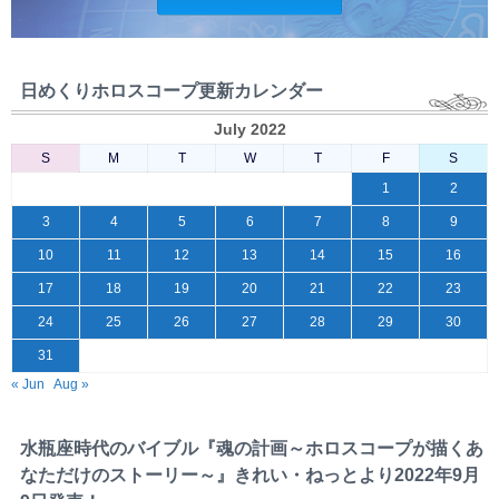
日めくりホロスコープ更新カレンダー
July 2022
S
M
T
W
T
F
S
1
2
3
4
5
6
7
8
9
10
11
12
13
14
15
16
17
18
19
20
21
22
23
24
25
26
27
28
29
30
31
« Jun
Aug »
水瓶座時代のバイブル『魂の計画～ホロスコープが描くあ
なただけのストーリー～』きれい・ねっとより2022年9月