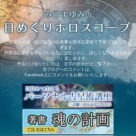
このブログは、ほぼ毎日の出来事を西洋占星術で予言（?!）してい
きます。
内容は占星術を学んでいる人にはヒントに、詳しくない人はそれな
りに（!）楽しめます。
予言だけ知りたい方は、太字の部分だけご覧下さい。
当ブログへのコメントは、
Facebook上にコメントをお願いいたします。