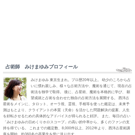
占術師 みけまゆみプロフィール
みけまゆみ 東京生まれ。プロ歴20年以上。 幼少のころから占
いに慣れ親しみ、様々な占術方法や、魔術を通じて、現在の占
術法を独学で取得。 後に、占星術、魔術を本格的に学び、 願
望成就と占術を合わせた独自の占術方法を展開する。 西洋占
星術をメインに、タロット、オーラ視、霊視、手相等を使った鑑定は、未来予
測はもとより、クライアントの本質（天命）を活かした問題解決の提案、人生
を好転させるための具体的なアドバイスが得られると好評。 また、毎日の占い
「みけまゆみの日めくりホロスコープ」の高い的中率から、多くのファンの支
持を得ている。 これまでの鑑定数、8,000件以上、2012年より、西洋占星術講
座を開始。約360名の卒業生を世に送り出す。