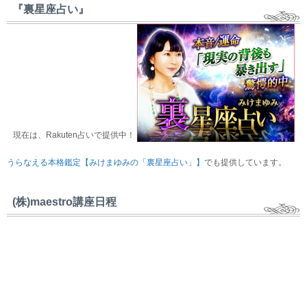
『裏星座占い』
現在は、Rakuten占いで提供中！
うらなえる本格鑑定【みけまゆみの「裏星座占い」】
でも提供しています。
(株)maestro講座日程