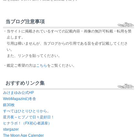
当ブログ注意事項
・当サイトに掲載されているすべての記載内容・画像の無許可転載・転用を禁
止します。
引用は構いませんが、当ブログからの引用である旨を必ず記載してくださ
い。
また、リンクを貼ってください。
・鑑定ご希望の方は
こちら
をご覧ください。
おすすめリンク集
みけまゆみ公式HP
WebMagazin幻冬舎
銀30枚
すべてはひとりひとりから。
星月夜～ヒプノで日々是好日！
ヒナラボ！（FX初心者講座）
stargazer
The Moon Age Calender