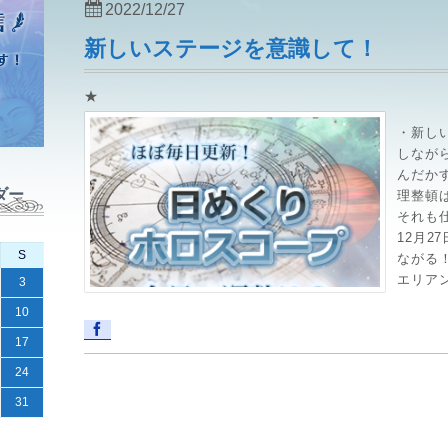
2022/12/27
新しいステージを意識して！
★
・新し
しなが
んだか
ダー
理整頓
それも
12月2
S
ながる
エリアン
3
10
17
24
31