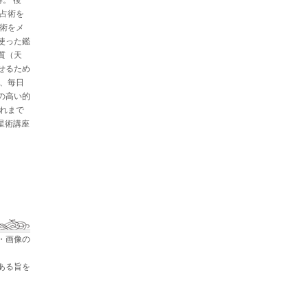
と占術を
星術をメ
使った鑑
質（天
せるため
た、毎日
の高い的
これまで
占星術講座
・画像の
ある旨を