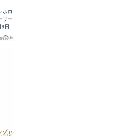
～ホロ
ーリー
月9日