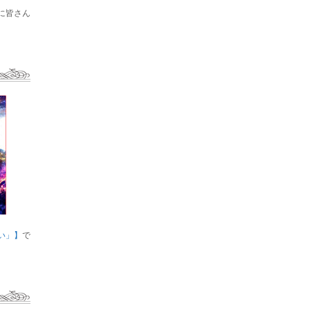
に皆さん
い」】
で