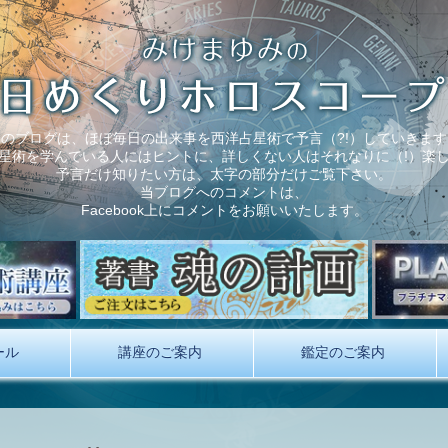
このブログは、ほぼ毎日の出来事を西洋占星術で予言（?!）していきます
星術を学んでいる人にはヒントに、詳しくない人はそれなりに（!）楽
予言だけ知りたい方は、太字の部分だけご覧下さい。
当ブログへのコメントは、
Facebook上にコメントをお願いいたします。
ール
講座のご案内
鑑定のご案内