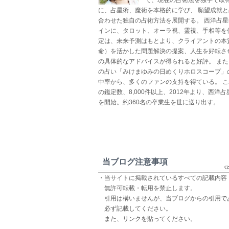
に、占星術、魔術を本格的に学び、 願望成就
合わせた独自の占術方法を展開する。 西洋占
インに、タロット、オーラ視、霊視、手相等を
定は、未来予測はもとより、クライアントの本
命）を活かした問題解決の提案、人生を好転さ
の具体的なアドバイスが得られると好評。 ま
の占い「みけまゆみの日めくりホロスコープ」
中率から、多くのファンの支持を得ている。 
の鑑定数、8,000件以上、2012年より、西洋
を開始。約360名の卒業生を世に送り出す。
当ブログ注意事項
・当サイトに掲載されているすべての記載内容
無許可転載・転用を禁止します。
引用は構いませんが、当ブログからの引用で
必ず記載してください。
また、リンクを貼ってください。