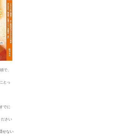
巻頭で、
にとっ
すでに
ください
隠せない