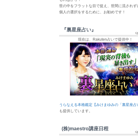
世の中をフラットな目で捉え、世間に流されず
個人の選択をするために、お勧めです！
『裏星座占い』
現在は、Rakuten占いで提供中！
うらなえる本格鑑定【みけまゆみの「裏星座占
も提供しています。
(株)maestro講座日程