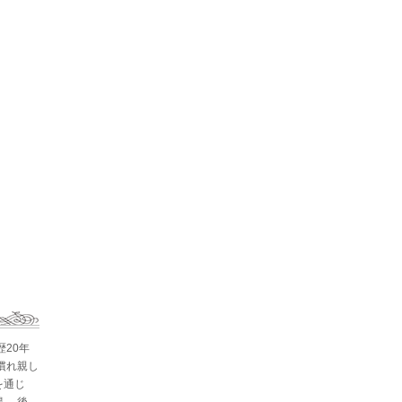
歴20年
慣れ親し
を通じ
。 後