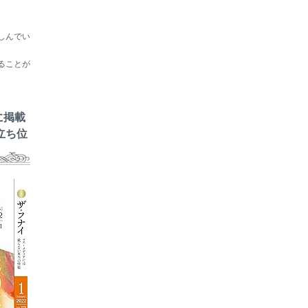
しんでい
ることが
に掲載
立ち位