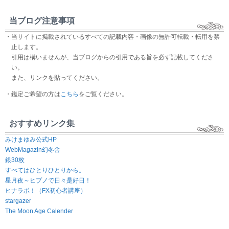
当ブログ注意事項
・当サイトに掲載されているすべての記載内容・画像の無許可転載・転用を禁
止します。
引用は構いませんが、当ブログからの引用である旨を必ず記載してくださ
い。
また、リンクを貼ってください。
・鑑定ご希望の方は
こちら
をご覧ください。
おすすめリンク集
みけまゆみ公式HP
WebMagazin幻冬舎
銀30枚
すべてはひとりひとりから。
星月夜～ヒプノで日々是好日！
ヒナラボ！（FX初心者講座）
stargazer
The Moon Age Calender