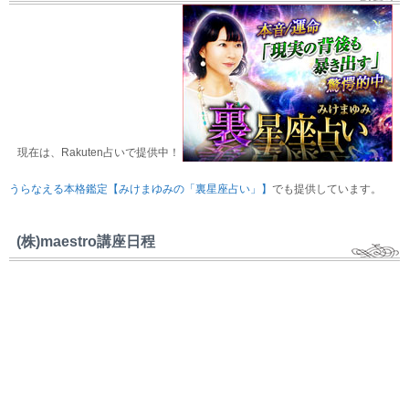
現在は、Rakuten占いで提供中！
うらなえる本格鑑定【みけまゆみの「裏星座占い」】
でも提供しています。
(株)maestro講座日程