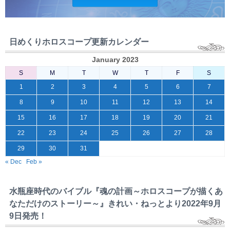
日めくりホロスコープ更新カレンダー
January 2023
S
M
T
W
T
F
S
1
2
3
4
5
6
7
8
9
10
11
12
13
14
15
16
17
18
19
20
21
22
23
24
25
26
27
28
29
30
31
« Dec
Feb »
水瓶座時代のバイブル『魂の計画～ホロスコープが描くあ
なただけのストーリー～』きれい・ねっとより2022年9月
9日発売！