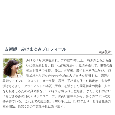
占術師 みけまゆみプロフィール
みけまゆみ 東京生まれ。プロ歴20年以上。 幼少のころから占
いに慣れ親しみ、様々な占術方法や、魔術を通じて、現在の占
術法を独学で取得。 後に、占星術、魔術を本格的に学び、 願
望成就と占術を合わせた独自の占術方法を展開する。 西洋占
星術をメインに、タロット、オーラ視、霊視、手相等を使った鑑定は、未来予
測はもとより、クライアントの本質（天命）を活かした問題解決の提案、人生
を好転させるための具体的なアドバイスが得られると好評。 また、毎日の占い
「みけまゆみの日めくりホロスコープ」の高い的中率から、多くのファンの支
持を得ている。 これまでの鑑定数、8,000件以上、2012年より、西洋占星術講
座を開始。約360名の卒業生を世に送り出す。