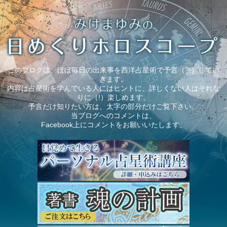
このブログは、ほぼ毎日の出来事を西洋占星術で予言（?!）してい
きます。
内容は占星術を学んでいる人にはヒントに、詳しくない人はそれな
りに（!）楽しめます。
予言だけ知りたい方は、太字の部分だけご覧下さい。
当ブログへのコメントは、
Facebook上にコメントをお願いいたします。