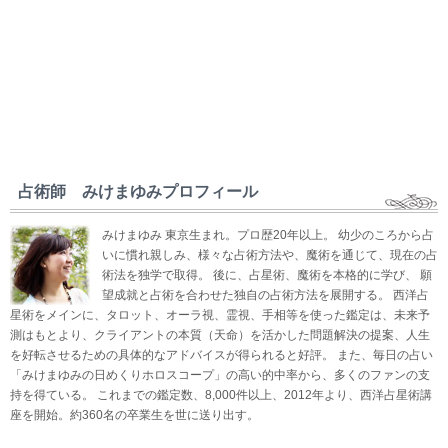
占術師 みけまゆみプロフィール
みけまゆみ 東京生まれ。プロ歴20年以上。 幼少のころから占
いに慣れ親しみ、様々な占術方法や、魔術を通じて、現在の占
術法を独学で取得。 後に、占星術、魔術を本格的に学び、 願
望成就と占術を合わせた独自の占術方法を展開する。 西洋占
星術をメインに、タロット、オーラ視、霊視、手相等を使った鑑定は、未来予
測はもとより、クライアントの本質（天命）を活かした問題解決の提案、人生
を好転させるための具体的なアドバイスが得られると好評。 また、毎日の占い
「みけまゆみの日めくりホロスコープ」の高い的中率から、多くのファンの支
持を得ている。 これまでの鑑定数、8,000件以上、2012年より、西洋占星術講
座を開始。約360名の卒業生を世に送り出す。