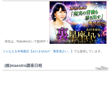
現在は、Rakuten占いで提供中！
うらなえる本格鑑定【みけまゆみの「裏星座占い」】
でも提供しています。
(株)maestro講座日程