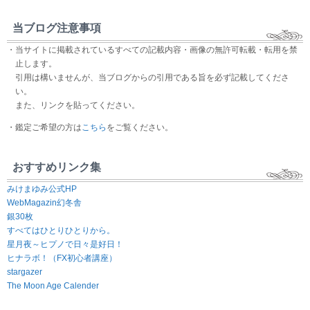
当ブログ注意事項
・当サイトに掲載されているすべての記載内容・画像の無許可転載・転用を禁
止します。
引用は構いませんが、当ブログからの引用である旨を必ず記載してくださ
い。
また、リンクを貼ってください。
・鑑定ご希望の方は
こちら
をご覧ください。
おすすめリンク集
みけまゆみ公式HP
WebMagazin幻冬舎
銀30枚
すべてはひとりひとりから。
星月夜～ヒプノで日々是好日！
ヒナラボ！（FX初心者講座）
stargazer
The Moon Age Calender