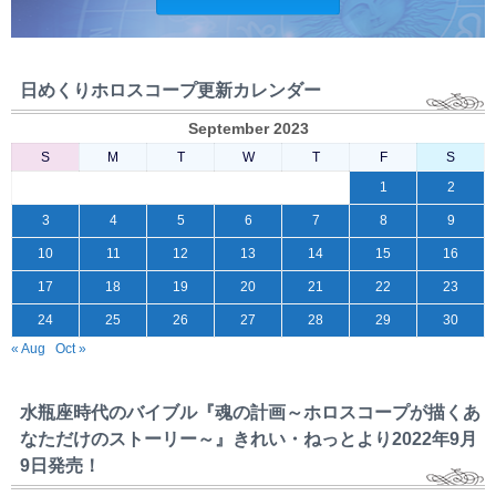
日めくりホロスコープ更新カレンダー
September 2023
S
M
T
W
T
F
S
1
2
3
4
5
6
7
8
9
10
11
12
13
14
15
16
17
18
19
20
21
22
23
24
25
26
27
28
29
30
« Aug
Oct »
水瓶座時代のバイブル『魂の計画～ホロスコープが描くあ
なただけのストーリー～』きれい・ねっとより2022年9月
9日発売！