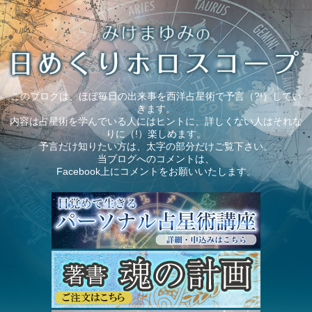
このブログは、ほぼ毎日の出来事を西洋占星術で予言（?!）してい
きます。
内容は占星術を学んでいる人にはヒントに、詳しくない人はそれな
りに（!）楽しめます。
予言だけ知りたい方は、太字の部分だけご覧下さい。
当ブログへのコメントは、
Facebook上にコメントをお願いいたします。