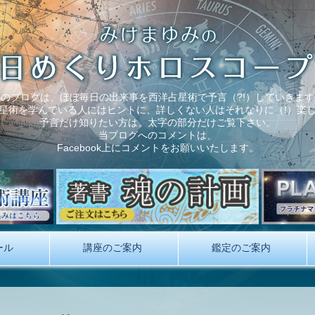
このブログは、ほぼ毎日の出来事を西洋占星術で予言（?!）していきます
星術を学んでいる人にはヒントに、詳しくない人はそれなりに（!）楽
予言だけ知りたい方は、太字の部分だけご覧下さい。
当ブログへのコメントは、
Facebook上にコメントをお願いいたします。
ール
講座のご案内
鑑定のご案内