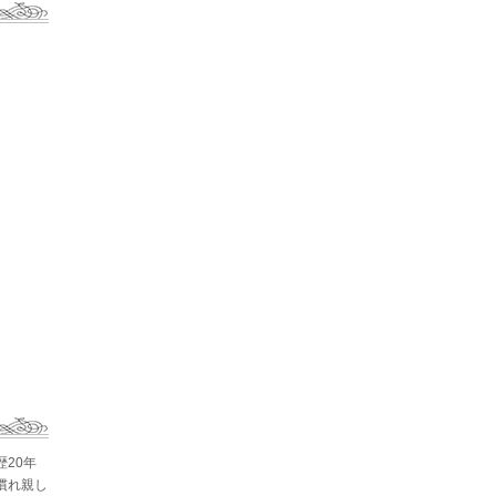
歴20年
慣れ親し