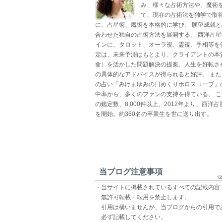
み、様々な占術方法や、魔術
て、現在の占術法を独学で取得
に、占星術、魔術を本格的に学び、 願望成就
合わせた独自の占術方法を展開する。 西洋占
インに、タロット、オーラ視、霊視、手相等を
定は、未来予測はもとより、クライアントの本
命）を活かした問題解決の提案、人生を好転さ
の具体的なアドバイスが得られると好評。 ま
の占い「みけまゆみの日めくりホロスコープ」
中率から、多くのファンの支持を得ている。 
の鑑定数、8,000件以上、2012年より、西洋
を開始。約360名の卒業生を世に送り出す。
当ブログ注意事項
・当サイトに掲載されているすべての記載内容
無許可転載・転用を禁止します。
引用は構いませんが、当ブログからの引用で
必ず記載してください。