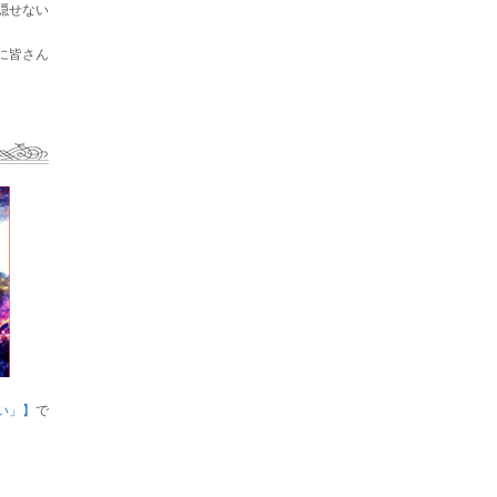
隠せない
に皆さん
い」】
で