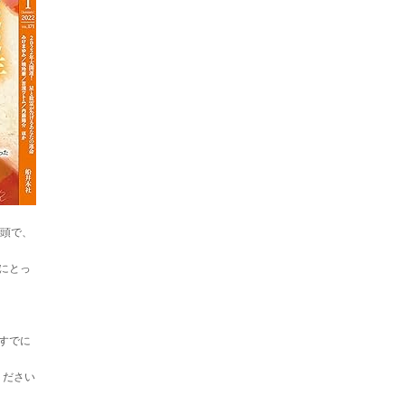
巻頭で、
にとっ
すでに
ください