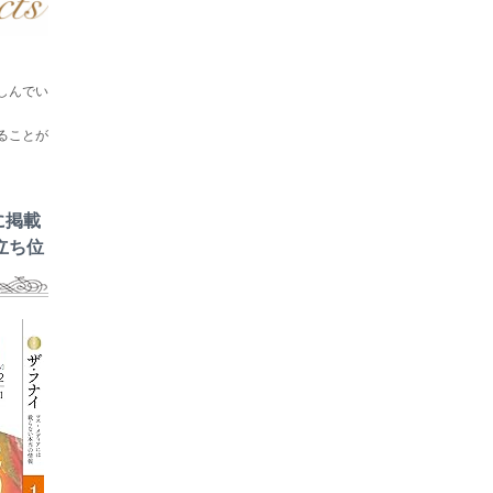
しんでい
ることが
に掲載
立ち位