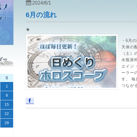
2024/6/1
6月の流れ
★
・6月の
天体の
（土）
ダー
水瓶座
エイジ
ーラー
S
す。 毎
つながる
1
8
15
22
29