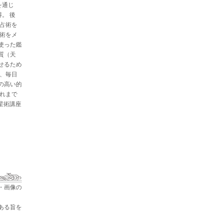
を通じ
。 後
と占術を
星術をメ
使った鑑
質（天
せるため
た、毎日
の高い的
これまで
占星術講座
・画像の
ある旨を