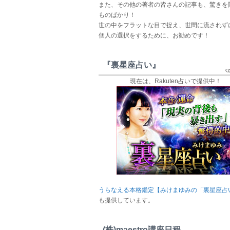
また、その他の著者の皆さんの記事も、驚きを
ものばかり！
世の中をフラットな目で捉え、世間に流されず
個人の選択をするために、お勧めです！
『裏星座占い』
現在は、Rakuten占いで提供中！
うらなえる本格鑑定【みけまゆみの「裏星座占
も提供しています。
(株)maestro講座日程