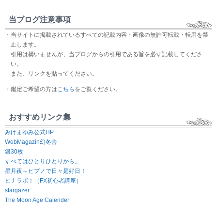
当ブログ注意事項
・当サイトに掲載されているすべての記載内容・画像の無許可転載・転用を禁
止します。
引用は構いませんが、当ブログからの引用である旨を必ず記載してくださ
い。
また、リンクを貼ってください。
・鑑定ご希望の方は
こちら
をご覧ください。
おすすめリンク集
みけまゆみ公式HP
WebMagazin幻冬舎
銀30枚
すべてはひとりひとりから。
星月夜～ヒプノで日々是好日！
ヒナラボ！（FX初心者講座）
stargazer
The Moon Age Calender