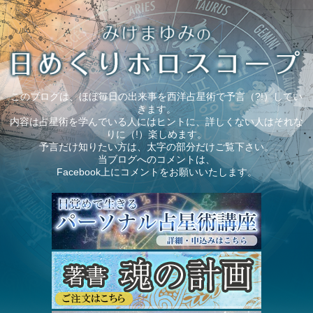
このブログは、ほぼ毎日の出来事を西洋占星術で予言（?!）してい
きます。
内容は占星術を学んでいる人にはヒントに、詳しくない人はそれな
りに（!）楽しめます。
予言だけ知りたい方は、太字の部分だけご覧下さい。
当ブログへのコメントは、
Facebook上にコメントをお願いいたします。