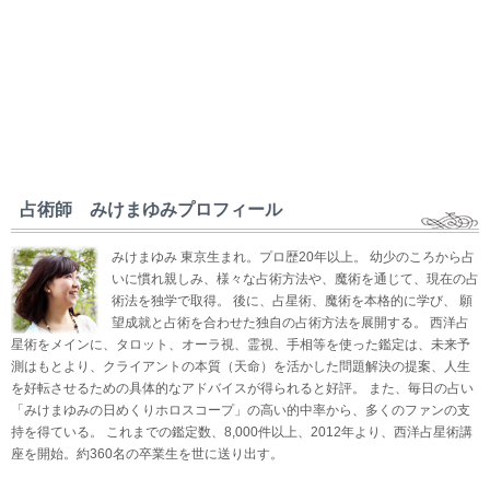
占術師 みけまゆみプロフィール
みけまゆみ 東京生まれ。プロ歴20年以上。 幼少のころから占
いに慣れ親しみ、様々な占術方法や、魔術を通じて、現在の占
術法を独学で取得。 後に、占星術、魔術を本格的に学び、 願
望成就と占術を合わせた独自の占術方法を展開する。 西洋占
星術をメインに、タロット、オーラ視、霊視、手相等を使った鑑定は、未来予
測はもとより、クライアントの本質（天命）を活かした問題解決の提案、人生
を好転させるための具体的なアドバイスが得られると好評。 また、毎日の占い
「みけまゆみの日めくりホロスコープ」の高い的中率から、多くのファンの支
持を得ている。 これまでの鑑定数、8,000件以上、2012年より、西洋占星術講
座を開始。約360名の卒業生を世に送り出す。