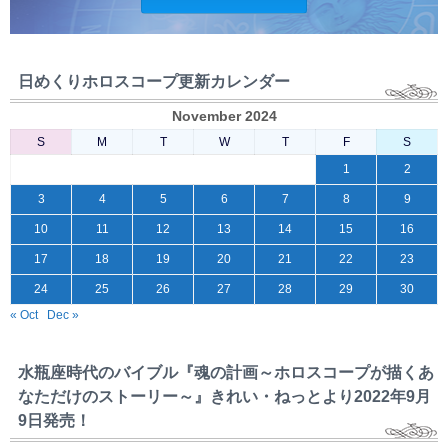
日めくりホロスコープ更新カレンダー
November 2024
S
M
T
W
T
F
S
1
2
3
4
5
6
7
8
9
10
11
12
13
14
15
16
17
18
19
20
21
22
23
24
25
26
27
28
29
30
« Oct
Dec »
水瓶座時代のバイブル『魂の計画～ホロスコープが描くあ
なただけのストーリー～』きれい・ねっとより2022年9月
9日発売！