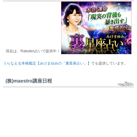
現在は、Rakuten占いで提供中！
うらなえる本格鑑定【みけまゆみの「裏星座占い」】
でも提供しています。
(株)maestro講座日程