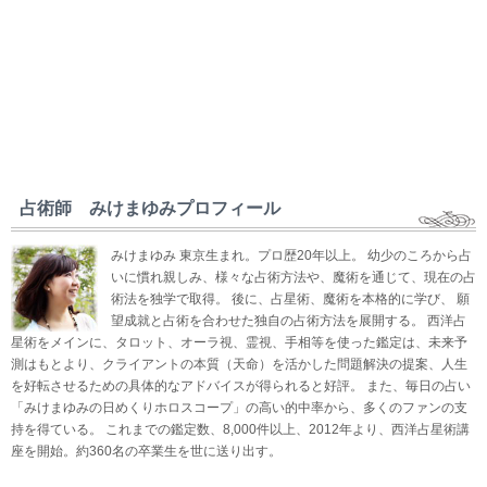
占術師 みけまゆみプロフィール
みけまゆみ 東京生まれ。プロ歴20年以上。 幼少のころから占
いに慣れ親しみ、様々な占術方法や、魔術を通じて、現在の占
術法を独学で取得。 後に、占星術、魔術を本格的に学び、 願
望成就と占術を合わせた独自の占術方法を展開する。 西洋占
星術をメインに、タロット、オーラ視、霊視、手相等を使った鑑定は、未来予
測はもとより、クライアントの本質（天命）を活かした問題解決の提案、人生
を好転させるための具体的なアドバイスが得られると好評。 また、毎日の占い
「みけまゆみの日めくりホロスコープ」の高い的中率から、多くのファンの支
持を得ている。 これまでの鑑定数、8,000件以上、2012年より、西洋占星術講
座を開始。約360名の卒業生を世に送り出す。