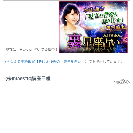
現在は、Rakuten占いで提供中！
うらなえる本格鑑定【みけまゆみの「裏星座占い」】
でも提供しています。
(株)maestro講座日程