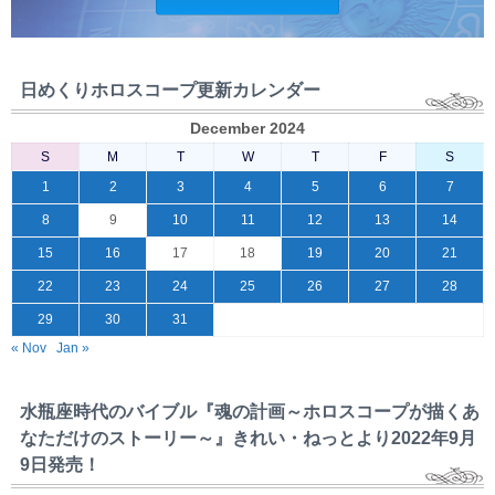
日めくりホロスコープ更新カレンダー
December 2024
S
M
T
W
T
F
S
1
2
3
4
5
6
7
8
9
10
11
12
13
14
15
16
17
18
19
20
21
22
23
24
25
26
27
28
29
30
31
« Nov
Jan »
水瓶座時代のバイブル『魂の計画～ホロスコープが描くあ
なただけのストーリー～』きれい・ねっとより2022年9月
9日発売！