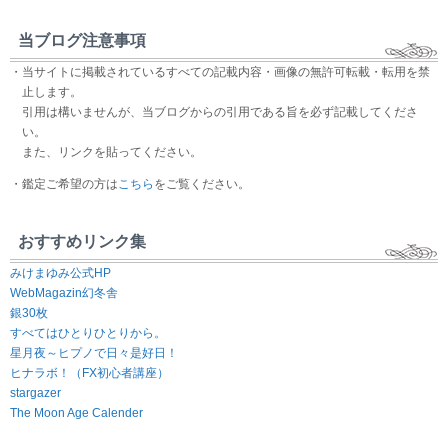
当ブログ注意事項
・当サイトに掲載されているすべての記載内容・画像の無許可転載・転用を禁
止します。
引用は構いませんが、当ブログからの引用である旨を必ず記載してくださ
い。
また、リンクを貼ってください。
・鑑定ご希望の方は
こちら
をご覧ください。
おすすめリンク集
みけまゆみ公式HP
WebMagazin幻冬舎
銀30枚
すべてはひとりひとりから。
星月夜～ヒプノで日々是好日！
ヒナラボ！（FX初心者講座）
stargazer
The Moon Age Calender