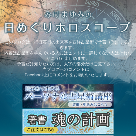
このブログは、ほぼ毎日の出来事を西洋占星術で予言（?!）してい
きます。
内容は占星術を学んでいる人にはヒントに、詳しくない人はそれな
りに（!）楽しめます。
予言だけ知りたい方は、太字の部分だけご覧下さい。
当ブログへのコメントは、
Facebook上にコメントをお願いいたします。