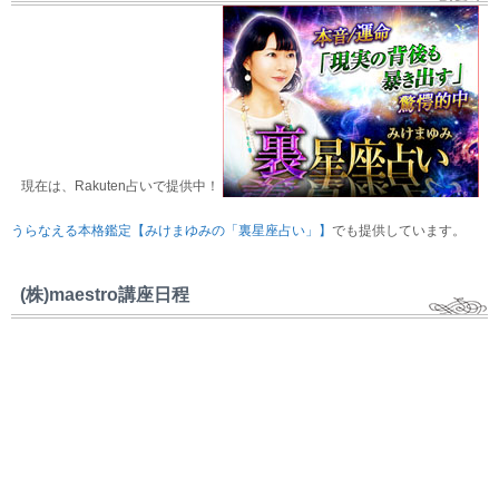
現在は、Rakuten占いで提供中！
うらなえる本格鑑定【みけまゆみの「裏星座占い」】
でも提供しています。
(株)maestro講座日程