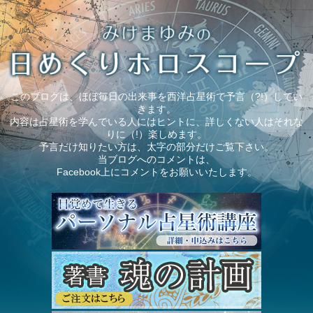
このブログは、ほぼ毎日の出来事を西洋占星術で予言（?!）してい
きます。
内容は占星術を学んでいる人にはヒントに、詳しくない人はそれな
りに（!）楽しめます。
予言だけ知りたい方は、太字の部分だけご覧下さい。
当ブログへのコメントは、
Facebook上にコメントをお願いいたします。