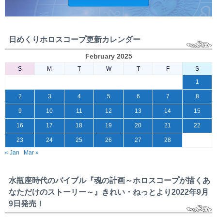
日めくりホロスコープ更新カレンダー
February 2025
S
M
T
W
T
F
S
1
2
3
4
5
6
7
8
9
10
11
12
13
14
15
16
17
18
19
20
21
22
23
24
25
26
27
28
« Jan
Mar »
水瓶座時代のバイブル『魂の計画～ホロスコープが描くあ
なただけのストーリー～』きれい・ねっとより2022年9月
9日発売！