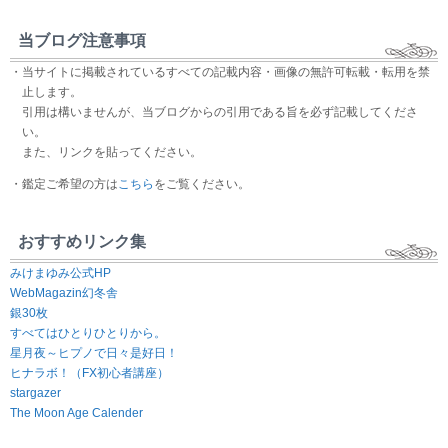
当ブログ注意事項
・当サイトに掲載されているすべての記載内容・画像の無許可転載・転用を禁
止します。
引用は構いませんが、当ブログからの引用である旨を必ず記載してくださ
い。
また、リンクを貼ってください。
・鑑定ご希望の方は
こちら
をご覧ください。
おすすめリンク集
みけまゆみ公式HP
WebMagazin幻冬舎
銀30枚
すべてはひとりひとりから。
星月夜～ヒプノで日々是好日！
ヒナラボ！（FX初心者講座）
stargazer
The Moon Age Calender