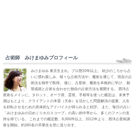
占術師 みけまゆみプロフィール
みけまゆみ 東京生まれ。プロ歴20年以上。 幼少のころから占
いに慣れ親しみ、様々な占術方法や、魔術を通じて、現在の占
術法を独学で取得。 後に、占星術、魔術を本格的に学び、 願
望成就と占術を合わせた独自の占術方法を展開する。 西洋占
星術をメインに、タロット、オーラ視、霊視、手相等を使った鑑定は、未来予
測はもとより、クライアントの本質（天命）を活かした問題解決の提案、人生
を好転させるための具体的なアドバイスが得られると好評。 また、毎日の占い
「みけまゆみの日めくりホロスコープ」の高い的中率から、多くのファンの支
持を得ている。 これまでの鑑定数、8,000件以上、2012年より、西洋占星術講
座を開始。約360名の卒業生を世に送り出す。