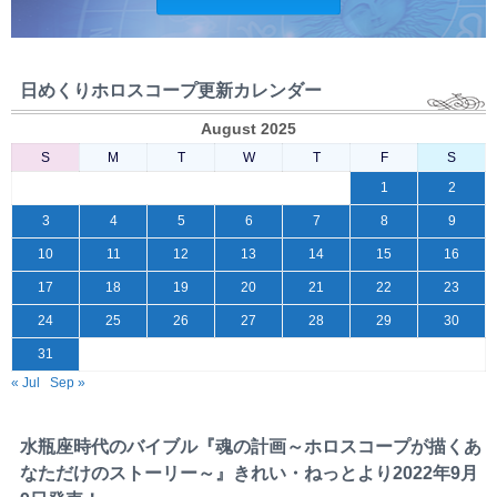
日めくりホロスコープ更新カレンダー
August 2025
S
M
T
W
T
F
S
1
2
3
4
5
6
7
8
9
10
11
12
13
14
15
16
17
18
19
20
21
22
23
24
25
26
27
28
29
30
31
« Jul
Sep »
水瓶座時代のバイブル『魂の計画～ホロスコープが描くあ
なただけのストーリー～』きれい・ねっとより2022年9月