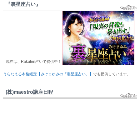
『裏星座占い』
現在は、Rakuten占いで提供中！
うらなえる本格鑑定【みけまゆみの「裏星座占い」】
でも提供しています。
(株)maestro講座日程