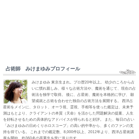
占術師 みけまゆみプロフィール
みけまゆみ 東京生まれ。プロ歴20年以上。 幼少のころから占
いに慣れ親しみ、様々な占術方法や、魔術を通じて、現在の占
術法を独学で取得。 後に、占星術、魔術を本格的に学び、 願
望成就と占術を合わせた独自の占術方法を展開する。 西洋占
星術をメインに、タロット、オーラ視、霊視、手相等を使った鑑定は、未来予
測はもとより、クライアントの本質（天命）を活かした問題解決の提案、人生
を好転させるための具体的なアドバイスが得られると好評。 また、毎日の占い
「みけまゆみの日めくりホロスコープ」の高い的中率から、多くのファンの支
持を得ている。 これまでの鑑定数、8,000件以上、2012年より、西洋占星術講
座を開始。約360名の卒業生を世に送り出す。