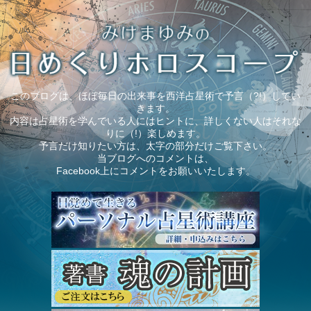
このブログは、ほぼ毎日の出来事を西洋占星術で予言（?!）してい
きます。
内容は占星術を学んでいる人にはヒントに、詳しくない人はそれな
りに（!）楽しめます。
予言だけ知りたい方は、太字の部分だけご覧下さい。
当ブログへのコメントは、
Facebook上にコメントをお願いいたします。