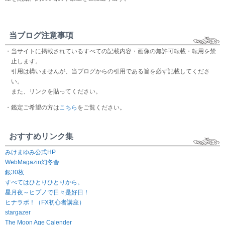
当ブログ注意事項
・当サイトに掲載されているすべての記載内容・画像の無許可転載・転用を禁
止します。
引用は構いませんが、当ブログからの引用である旨を必ず記載してくださ
い。
また、リンクを貼ってください。
・鑑定ご希望の方は
こちら
をご覧ください。
おすすめリンク集
みけまゆみ公式HP
WebMagazin幻冬舎
銀30枚
すべてはひとりひとりから。
星月夜～ヒプノで日々是好日！
ヒナラボ！（FX初心者講座）
stargazer
The Moon Age Calender