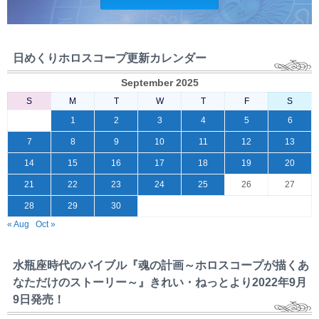
日めくりホロスコープ更新カレンダー
September 2025
S
M
T
W
T
F
S
1
2
3
4
5
6
7
8
9
10
11
12
13
14
15
16
17
18
19
20
21
22
23
24
25
26
27
28
29
30
« Aug
Oct »
水瓶座時代のバイブル『魂の計画～ホロスコープが描くあ
なただけのストーリー～』きれい・ねっとより2022年9月
9日発売！