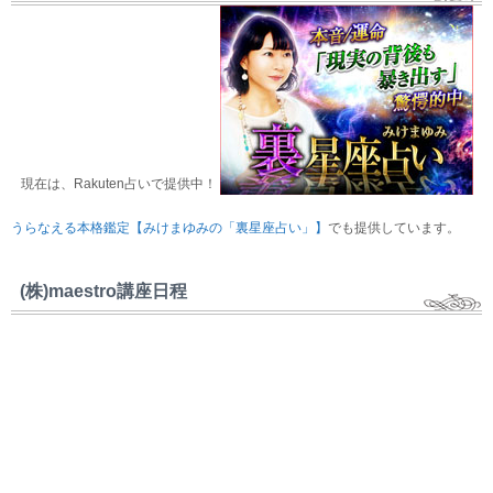
現在は、Rakuten占いで提供中！
うらなえる本格鑑定【みけまゆみの「裏星座占い」】
でも提供しています。
(株)maestro講座日程