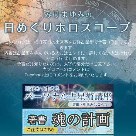
このブログは、ほぼ毎日の出来事を西洋占星術で予言（?!）してい
きます。
内容は占星術を学んでいる人にはヒントに、詳しくない人はそれな
りに（!）楽しめます。
予言だけ知りたい方は、太字の部分だけご覧下さい。
当ブログへのコメントは、
Facebook上にコメントをお願いいたします。