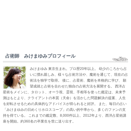
占術師 みけまゆみプロフィール
みけまゆみ 東京生まれ。プロ歴20年以上。 幼少のころから占
いに慣れ親しみ、様々な占術方法や、魔術を通じて、現在の占
術法を独学で取得。 後に、占星術、魔術を本格的に学び、 願
望成就と占術を合わせた独自の占術方法を展開する。 西洋占
星術をメインに、タロット、オーラ視、霊視、手相等を使った鑑定は、未来予
測はもとより、クライアントの本質（天命）を活かした問題解決の提案、人生
を好転させるための具体的なアドバイスが得られると好評。 また、毎日の占い
「みけまゆみの日めくりホロスコープ」の高い的中率から、多くのファンの支
持を得ている。 これまでの鑑定数、8,000件以上、2012年より、西洋占星術講
座を開始。約360名の卒業生を世に送り出す。