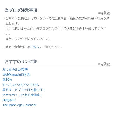
当ブログ注意事項
・当サイトに掲載されているすべての記載内容・画像の無許可転載・転用を禁
止します。
引用は構いませんが、当ブログからの引用である旨を必ず記載してくださ
い。
また、リンクを貼ってください。
・鑑定ご希望の方は
こちら
をご覧ください。
おすすめリンク集
みけまゆみ公式HP
WebMagazin幻冬舎
銀30枚
すべてはひとりひとりから。
星月夜～ヒプノで日々是好日！
ヒナラボ！（FX初心者講座）
stargazer
The Moon Age Calender