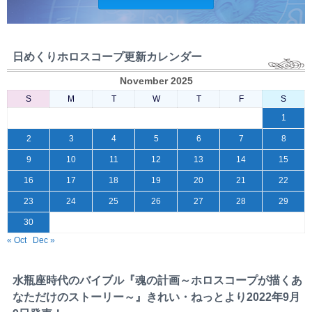
日めくりホロスコープ更新カレンダー
November 2025
S
M
T
W
T
F
S
1
2
3
4
5
6
7
8
9
10
11
12
13
14
15
16
17
18
19
20
21
22
23
24
25
26
27
28
29
30
« Oct
Dec »
水瓶座時代のバイブル『魂の計画～ホロスコープが描くあ
なただけのストーリー～』きれい・ねっとより2022年9月