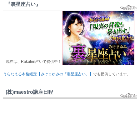
『裏星座占い』
現在は、Rakuten占いで提供中！
うらなえる本格鑑定【みけまゆみの「裏星座占い」】
でも提供しています。
(株)maestro講座日程