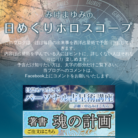
このブログは、ほぼ毎日の出来事を西洋占星術で予言（?!）してい
きます。
内容は占星術を学んでいる人にはヒントに、詳しくない人はそれな
りに（!）楽しめます。
予言だけ知りたい方は、太字の部分だけご覧下さい。
当ブログへのコメントは、
Facebook上にコメントをお願いいたします。