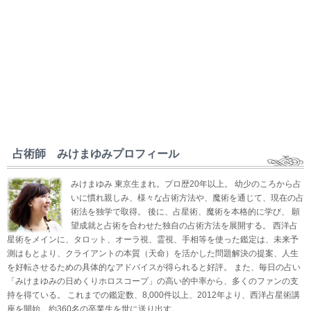
占術師 みけまゆみプロフィール
みけまゆみ 東京生まれ。プロ歴20年以上。 幼少のころから占
いに慣れ親しみ、様々な占術方法や、魔術を通じて、現在の占
術法を独学で取得。 後に、占星術、魔術を本格的に学び、 願
望成就と占術を合わせた独自の占術方法を展開する。 西洋占
星術をメインに、タロット、オーラ視、霊視、手相等を使った鑑定は、未来予
測はもとより、クライアントの本質（天命）を活かした問題解決の提案、人生
を好転させるための具体的なアドバイスが得られると好評。 また、毎日の占い
「みけまゆみの日めくりホロスコープ」の高い的中率から、多くのファンの支
持を得ている。 これまでの鑑定数、8,000件以上、2012年より、西洋占星術講
座を開始。約360名の卒業生を世に送り出す。