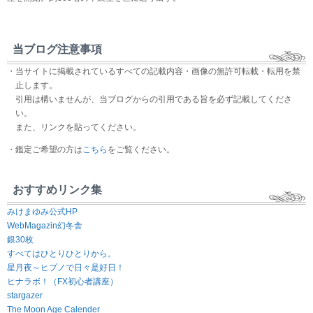
当ブログ注意事項
・当サイトに掲載されているすべての記載内容・画像の無許可転載・転用を禁
止します。
引用は構いませんが、当ブログからの引用である旨を必ず記載してくださ
い。
また、リンクを貼ってください。
・鑑定ご希望の方は
こちら
をご覧ください。
おすすめリンク集
みけまゆみ公式HP
WebMagazin幻冬舎
銀30枚
すべてはひとりひとりから。
星月夜～ヒプノで日々是好日！
ヒナラボ！（FX初心者講座）
stargazer
The Moon Age Calender