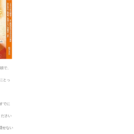
巻頭で、
にとっ
すでに
ください
隠せない