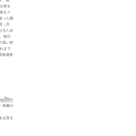
と占術を
星術をメ
使った鑑
質（天
せるため
た、毎日
の高い的
これまで
占星術講座
・画像の
ある旨を