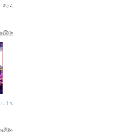
に皆さん
い」】
で