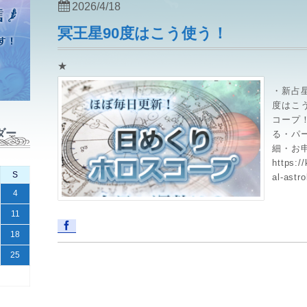
2026/4/18
冥王星90度はこう使う！
★
・新占
度はこう
コープ
ダー
る・パ
細・お
https:/
S
al-ast
4
11
18
25