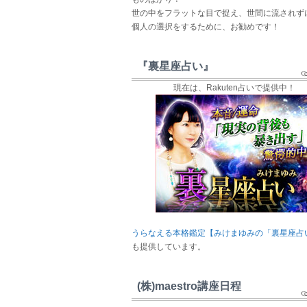
世の中をフラットな目で捉え、世間に流されず
個人の選択をするために、お勧めです！
『裏星座占い』
現在は、Rakuten占いで提供中！
うらなえる本格鑑定【みけまゆみの「裏星座占
も提供しています。
(株)maestro講座日程