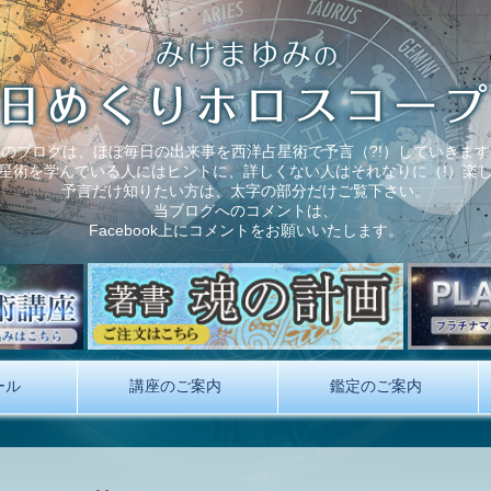
このブログは、ほぼ毎日の出来事を西洋占星術で予言（?!）していきます
星術を学んでいる人にはヒントに、詳しくない人はそれなりに（!）楽
予言だけ知りたい方は、太字の部分だけご覧下さい。
当ブログへのコメントは、
Facebook上にコメントをお願いいたします。
ール
講座のご案内
鑑定のご案内