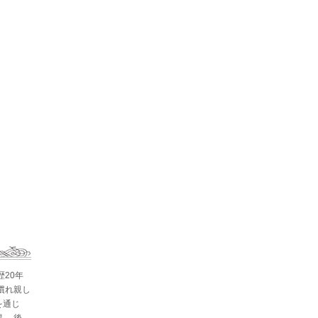
歴20年
慣れ親し
を通じ
。 後