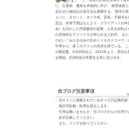
に、占星術、魔術を本格的に学び、 願望成就
合わせた独自の占術方法を展開する。 西洋占
インに、タロット、オーラ視、霊視、手相等を
定は、未来予測はもとより、クライアントの本
命）を活かした問題解決の提案、人生を好転さ
の具体的なアドバイスが得られると好評。 ま
の占い「みけまゆみの日めくりホロスコープ」
中率から、多くのファンの支持を得ている。 
の鑑定数、8,000件以上、2012年より、西洋
を開始。約360名の卒業生を世に送り出す。
当ブログ注意事項
・当サイトに掲載されているすべての記載内容
無許可転載・転用を禁止します。
引用は構いませんが、当ブログからの引用で
必ず記載してください。
また、リンクを貼ってください。