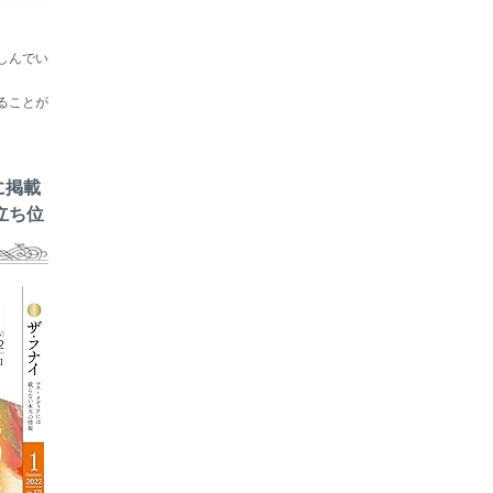
しんでい
ることが
に掲載
立ち位