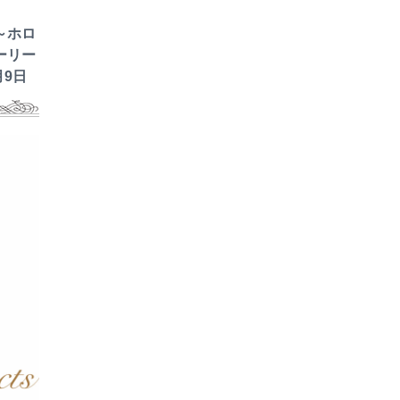
～ホロ
ーリー
月9日