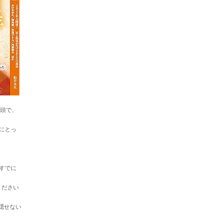
巻頭で、
にとっ
すでに
ください
隠せない