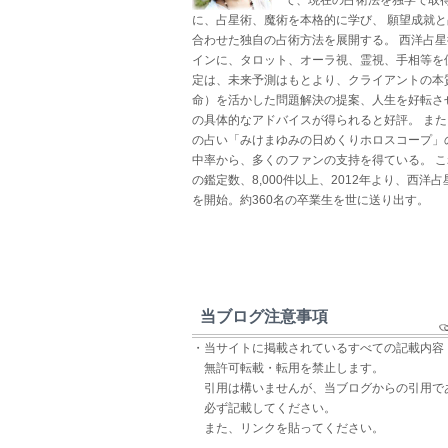
に、占星術、魔術を本格的に学び、 願望成就
合わせた独自の占術方法を展開する。 西洋占
インに、タロット、オーラ視、霊視、手相等を
定は、未来予測はもとより、クライアントの本
命）を活かした問題解決の提案、人生を好転さ
の具体的なアドバイスが得られると好評。 ま
の占い「みけまゆみの日めくりホロスコープ」
中率から、多くのファンの支持を得ている。 
の鑑定数、8,000件以上、2012年より、西洋
を開始。約360名の卒業生を世に送り出す。
当ブログ注意事項
・当サイトに掲載されているすべての記載内容
無許可転載・転用を禁止します。
引用は構いませんが、当ブログからの引用で
必ず記載してください。
また、リンクを貼ってください。