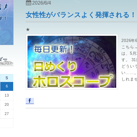
2026/6/4
女性性がバランスよく発揮される！
★
2026
こちら→ht
は、5月
ダー
す。 3
どうい
い……
S
しれませ
6
13
20
27