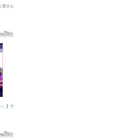
に皆さん
い」】
で