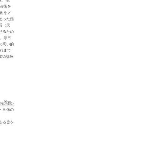
と占術を
星術をメ
使った鑑
質（天
せるため
た、毎日
の高い的
これまで
占星術講座
・画像の
ある旨を