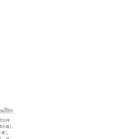
歴20年
慣れ親し
を通じ
。 後