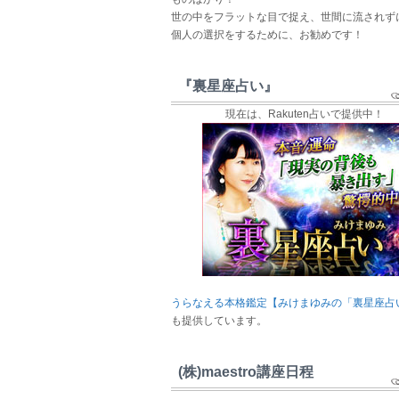
世の中をフラットな目で捉え、世間に流されず
個人の選択をするために、お勧めです！
『裏星座占い』
現在は、Rakuten占いで提供中！
うらなえる本格鑑定【みけまゆみの「裏星座占
も提供しています。
(株)maestro講座日程