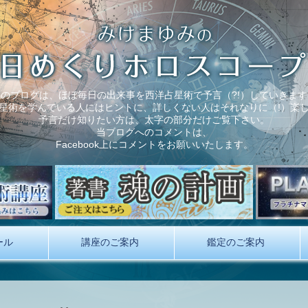
このブログは、ほぼ毎日の出来事を西洋占星術で予言（?!）していきます
星術を学んでいる人にはヒントに、詳しくない人はそれなりに（!）楽
予言だけ知りたい方は、太字の部分だけご覧下さい。
当ブログへのコメントは、
Facebook上にコメントをお願いいたします。
ール
講座のご案内
鑑定のご案内