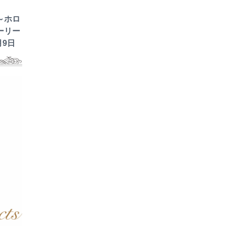
～ホロ
ーリー
月9日