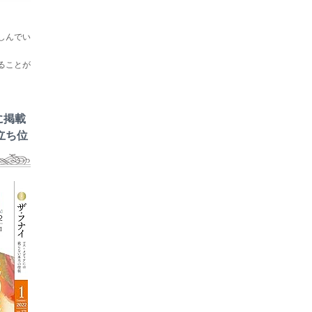
しんでい
ることが
に掲載
立ち位