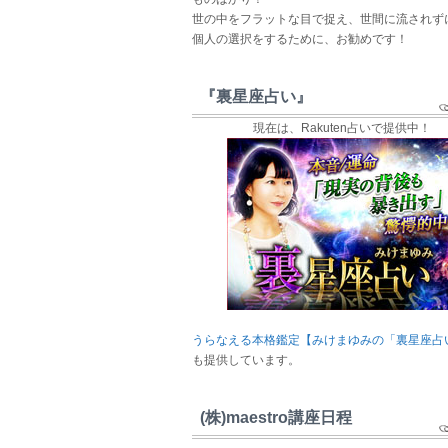
世の中をフラットな目で捉え、世間に流されず
個人の選択をするために、お勧めです！
『裏星座占い』
現在は、Rakuten占いで提供中！
うらなえる本格鑑定【みけまゆみの「裏星座占
も提供しています。
(株)maestro講座日程