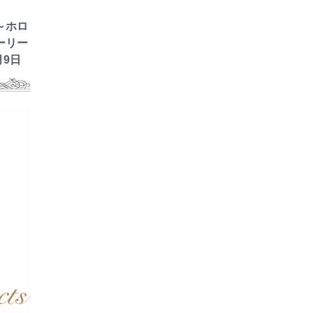
～ホロ
ーリー
月9日