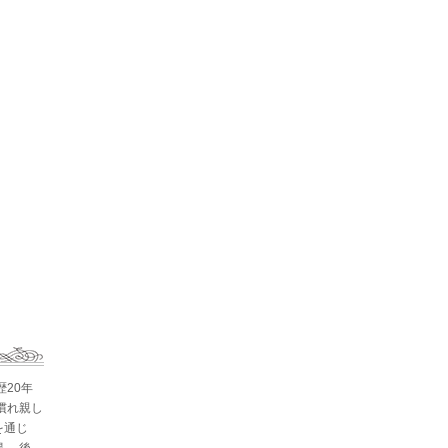
歴20年
慣れ親し
を通じ
。 後