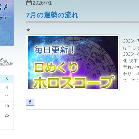
2026/7/1
7月の運勢の流れ
★
2026
はこちら→h
202
ダー
化 後半
荒れが
わり、
S
で「本当
4
11
18
25