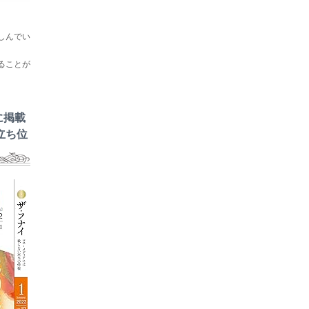
しんでい
ることが
に掲載
立ち位