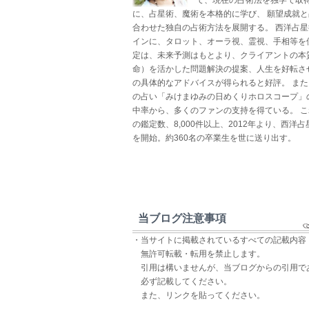
に、占星術、魔術を本格的に学び、 願望成就
合わせた独自の占術方法を展開する。 西洋占
インに、タロット、オーラ視、霊視、手相等を
定は、未来予測はもとより、クライアントの本
命）を活かした問題解決の提案、人生を好転さ
の具体的なアドバイスが得られると好評。 ま
の占い「みけまゆみの日めくりホロスコープ」
中率から、多くのファンの支持を得ている。 
の鑑定数、8,000件以上、2012年より、西洋
を開始。約360名の卒業生を世に送り出す。
当ブログ注意事項
・当サイトに掲載されているすべての記載内容
無許可転載・転用を禁止します。
引用は構いませんが、当ブログからの引用で
必ず記載してください。
また、リンクを貼ってください。