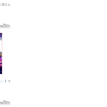
に皆さん
い」】
で