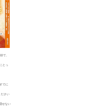
巻頭で、
にとっ
すでに
ください
隠せない