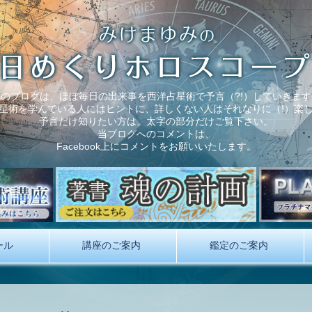
このブログは、ほぼ毎日の出来事を西洋占星術で予言（?!）していきます
星術を学んでいる人にはヒントに、詳しくない人はそれなりに（!）楽
予言だけ知りたい方は、太字の部分だけご覧下さい。
当ブログへのコメントは、
Facebook上にコメントをお願いいたします。
ール
講座のご案内
鑑定のご案内