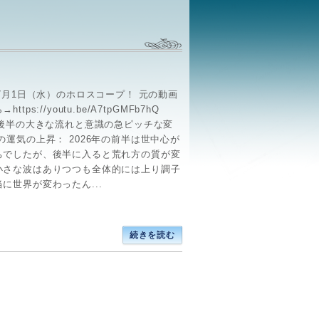
年7月1日（水）のホロスコープ！ 元の動画
ttps://youtu.be/A7tpGMFb7hQ
6年後半の大きな流れと意識の急ピッチな変
の運気の上昇： 2026年の前半は世中心が
ちでしたが、後半に入ると荒れ方の質が変
小さな波はありつつも全体的には上り調子
に世界が変わったん...
続きを読む