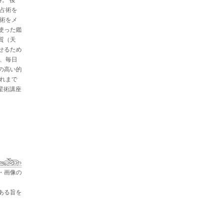
と占術を
星術をメ
使った鑑
質（天
せるため
た、毎日
の高い的
これまで
占星術講座
・画像の
ある旨を