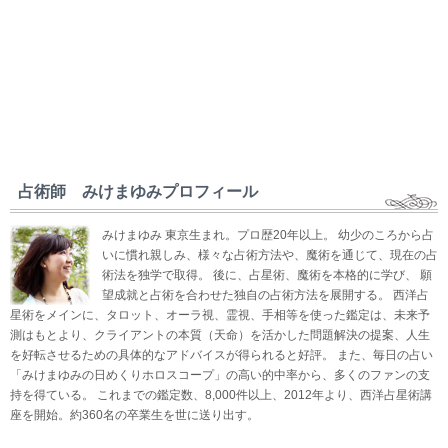
占術師 みけまゆみプロフィール
みけまゆみ 東京生まれ。プロ歴20年以上。 幼少のころから占
いに慣れ親しみ、様々な占術方法や、魔術を通じて、現在の占
術法を独学で取得。 後に、占星術、魔術を本格的に学び、 願
望成就と占術を合わせた独自の占術方法を展開する。 西洋占
星術をメインに、タロット、オーラ視、霊視、手相等を使った鑑定は、未来予
測はもとより、クライアントの本質（天命）を活かした問題解決の提案、人生
を好転させるための具体的なアドバイスが得られると好評。 また、毎日の占い
「みけまゆみの日めくりホロスコープ」の高い的中率から、多くのファンの支
持を得ている。 これまでの鑑定数、8,000件以上、2012年より、西洋占星術講
座を開始。約360名の卒業生を世に送り出す。