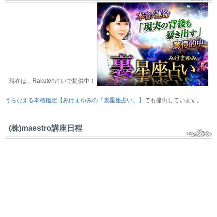
現在は、Rakuten占いで提供中！
うらなえる本格鑑定【みけまゆみの「裏星座占い」】
でも提供しています。
(株)maestro講座日程