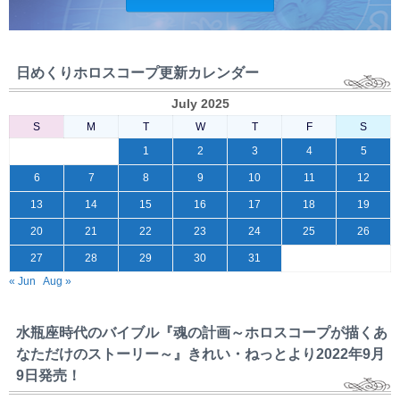
日めくりホロスコープ更新カレンダー
July 2025
S
M
T
W
T
F
S
1
2
3
4
5
6
7
8
9
10
11
12
13
14
15
16
17
18
19
20
21
22
23
24
25
26
27
28
29
30
31
« Jun
Aug »
水瓶座時代のバイブル『魂の計画～ホロスコープが描くあ
なただけのストーリー～』きれい・ねっとより2022年9月
9日発売！