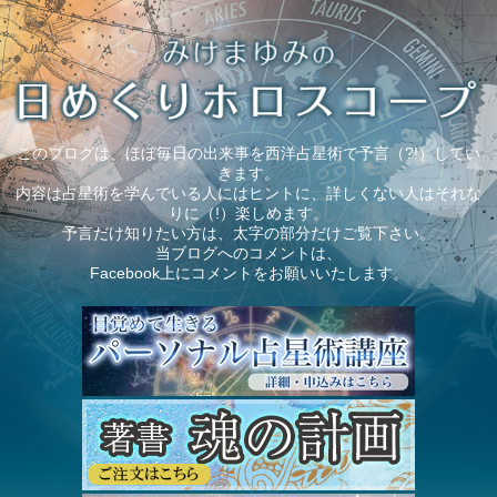
このブログは、ほぼ毎日の出来事を西洋占星術で予言（?!）してい
きます。
内容は占星術を学んでいる人にはヒントに、詳しくない人はそれな
りに（!）楽しめます。
予言だけ知りたい方は、太字の部分だけご覧下さい。
当ブログへのコメントは、
Facebook上にコメントをお願いいたします。