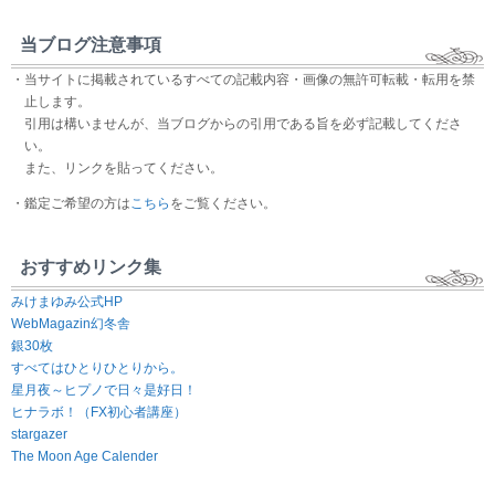
当ブログ注意事項
・当サイトに掲載されているすべての記載内容・画像の無許可転載・転用を禁
止します。
引用は構いませんが、当ブログからの引用である旨を必ず記載してくださ
い。
また、リンクを貼ってください。
・鑑定ご希望の方は
こちら
をご覧ください。
おすすめリンク集
みけまゆみ公式HP
WebMagazin幻冬舎
銀30枚
すべてはひとりひとりから。
星月夜～ヒプノで日々是好日！
ヒナラボ！（FX初心者講座）
stargazer
The Moon Age Calender