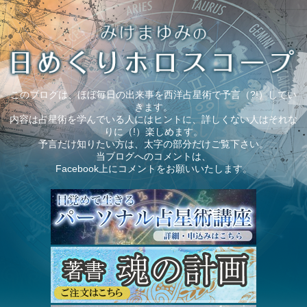
このブログは、ほぼ毎日の出来事を西洋占星術で予言（?!）してい
きます。
内容は占星術を学んでいる人にはヒントに、詳しくない人はそれな
りに（!）楽しめます。
予言だけ知りたい方は、太字の部分だけご覧下さい。
当ブログへのコメントは、
Facebook上にコメントをお願いいたします。