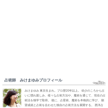
占術師 みけまゆみプロフィール
みけまゆみ 東京生まれ。プロ歴20年以上。 幼少のころから占
いに慣れ親しみ、様々な占術方法や、魔術を通じて、現在の占
術法を独学で取得。 後に、占星術、魔術を本格的に学び、 願
望成就と占術を合わせた独自の占術方法を展開する。 西洋占