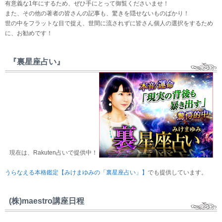
有意義な1年にするため、ぜひ手にとって御覧くださいませ！
また、その他の著者の皆さんの記事も、驚きを隠せないものばかり！
世の中をフラットな目で捉え、世間に流されずに皆さん個人の選択をするため
に、お勧めです！
『裏星座占い』
現在は、Rakuten占いで提供中！
うらなえる本格鑑定【みけまゆみの「裏星座占い」】
でも提供しています。
(株)maestro講座日程