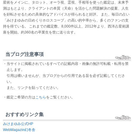
星術をメインに、タロット、オーラ視、霊視、手相等を使った鑑定は、未来予
測はもとより、クライアントの本質（天命）を活かした問題解決の提案、人生
を好転させるための具体的なアドバイスが得られると好評。 また、毎日の占い
「みけまゆみの日めくりホロスコープ」の高い的中率から、多くのファンの支
持を得ている。 これまでの鑑定数、8,000件以上、2012年より、西洋占星術講
座を開始。約360名の卒業生を世に送り出す。
当ブログ注意事項
・当サイトに掲載されているすべての記載内容・画像の無許可転載・転用を禁
止します。
引用は構いませんが、当ブログからの引用である旨を必ず記載してくださ
い。
また、リンクを貼ってください。
・鑑定ご希望の方は
こちら
をご覧ください。
おすすめリンク集
みけまゆみ公式HP
WebMagazin幻冬舎