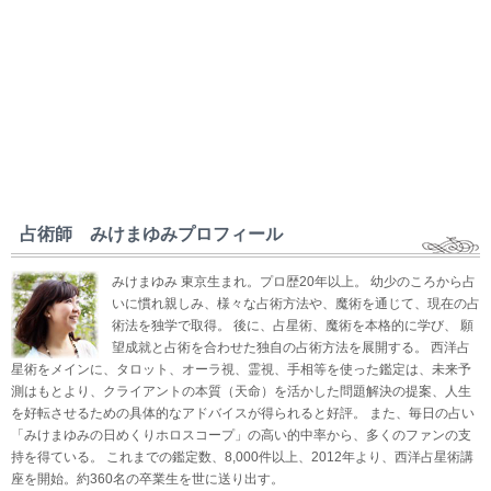
占術師 みけまゆみプロフィール
みけまゆみ 東京生まれ。プロ歴20年以上。 幼少のころから占
いに慣れ親しみ、様々な占術方法や、魔術を通じて、現在の占
術法を独学で取得。 後に、占星術、魔術を本格的に学び、 願
望成就と占術を合わせた独自の占術方法を展開する。 西洋占
星術をメインに、タロット、オーラ視、霊視、手相等を使った鑑定は、未来予
測はもとより、クライアントの本質（天命）を活かした問題解決の提案、人生
を好転させるための具体的なアドバイスが得られると好評。 また、毎日の占い
「みけまゆみの日めくりホロスコープ」の高い的中率から、多くのファンの支
持を得ている。 これまでの鑑定数、8,000件以上、2012年より、西洋占星術講
座を開始。約360名の卒業生を世に送り出す。