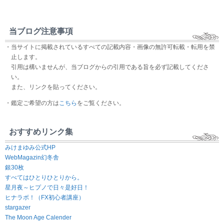
当ブログ注意事項
・当サイトに掲載されているすべての記載内容・画像の無許可転載・転用を禁
止します。
引用は構いませんが、当ブログからの引用である旨を必ず記載してくださ
い。
また、リンクを貼ってください。
・鑑定ご希望の方は
こちら
をご覧ください。
おすすめリンク集
みけまゆみ公式HP
WebMagazin幻冬舎
銀30枚
すべてはひとりひとりから。
星月夜～ヒプノで日々是好日！
ヒナラボ！（FX初心者講座）
stargazer
The Moon Age Calender