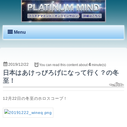
Menu
2019/12/22
4
You can read this content about
minute(s)
日本はあけっぴろげになって行く？の冬
至！
12月22日の冬至のホロスコープ！