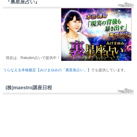
『裏星座占い』
現在は、Rakuten占いで提供中！
うらなえる本格鑑定【みけまゆみの「裏星座占い」】
でも提供しています。
(株)maestro講座日程