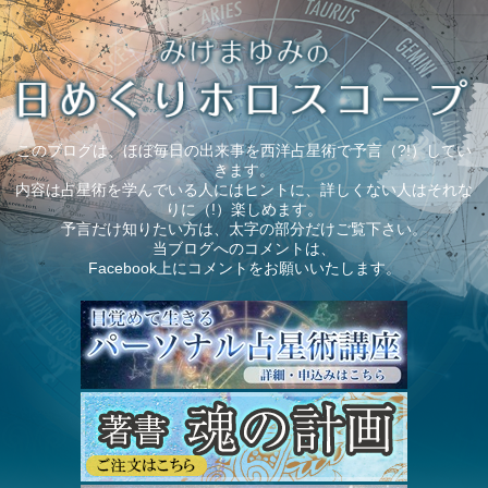
このブログは、ほぼ毎日の出来事を西洋占星術で予言（?!）してい
きます。
内容は占星術を学んでいる人にはヒントに、詳しくない人はそれな
りに（!）楽しめます。
予言だけ知りたい方は、太字の部分だけご覧下さい。
当ブログへのコメントは、
Facebook上にコメントをお願いいたします。