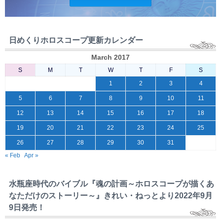
日めくりホロスコープ更新カレンダー
March 2017
S
M
T
W
T
F
S
1
2
3
4
5
6
7
8
9
10
11
12
13
14
15
16
17
18
19
20
21
22
23
24
25
26
27
28
29
30
31
« Feb
Apr »
水瓶座時代のバイブル『魂の計画～ホロスコープが描くあ
なただけのストーリー～』きれい・ねっとより2022年9月
9日発売！