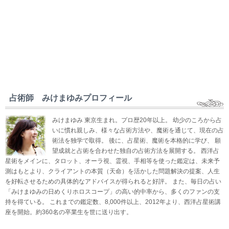
占術師 みけまゆみプロフィール
みけまゆみ 東京生まれ。プロ歴20年以上。 幼少のころから占
いに慣れ親しみ、様々な占術方法や、魔術を通じて、現在の占
術法を独学で取得。 後に、占星術、魔術を本格的に学び、 願
望成就と占術を合わせた独自の占術方法を展開する。 西洋占
星術をメインに、タロット、オーラ視、霊視、手相等を使った鑑定は、未来予
測はもとより、クライアントの本質（天命）を活かした問題解決の提案、人生
を好転させるための具体的なアドバイスが得られると好評。 また、毎日の占い
「みけまゆみの日めくりホロスコープ」の高い的中率から、多くのファンの支
持を得ている。 これまでの鑑定数、8,000件以上、2012年より、西洋占星術講
座を開始。約360名の卒業生を世に送り出す。