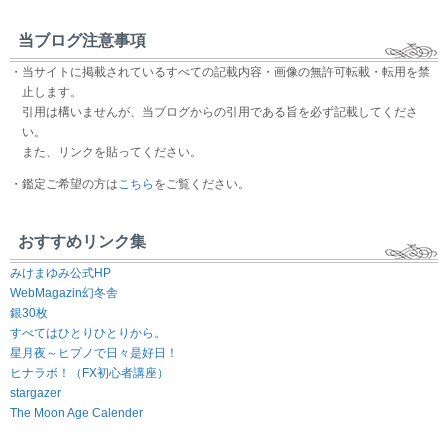
当ブログ注意事項
・当サイトに掲載されているすべての記載内容・画像の無許可転載・転用を禁
止します。
引用は構いませんが、当ブログからの引用である旨を必ず記載してくださ
い。
また、リンクを貼ってください。
・鑑定ご希望の方は
こちら
をご覧ください。
おすすめリンク集
みけまゆみ公式HP
WebMagazin幻冬舎
銀30枚
すべてはひとりひとりから。
星月夜～ヒプノで日々是好日！
ヒナラボ！（FX初心者講座）
stargazer
The Moon Age Calender