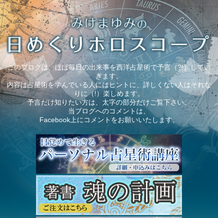
このブログは、ほぼ毎日の出来事を西洋占星術で予言（?!）してい
きます。
内容は占星術を学んでいる人にはヒントに、詳しくない人はそれな
りに（!）楽しめます。
予言だけ知りたい方は、太字の部分だけご覧下さい。
当ブログへのコメントは、
Facebook上にコメントをお願いいたします。