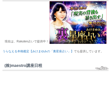
現在は、Rakuten占いで提供中！
うらなえる本格鑑定【みけまゆみの「裏星座占い」】
でも提供しています。
(株)maestro講座日程