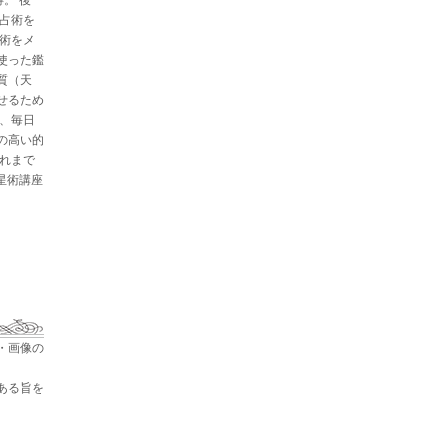
と占術を
星術をメ
使った鑑
質（天
せるため
た、毎日
の高い的
これまで
占星術講座
・画像の
ある旨を