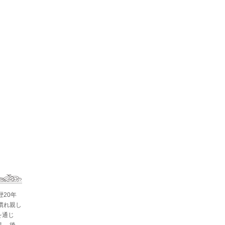
歴20年
慣れ親し
を通じ
。 後