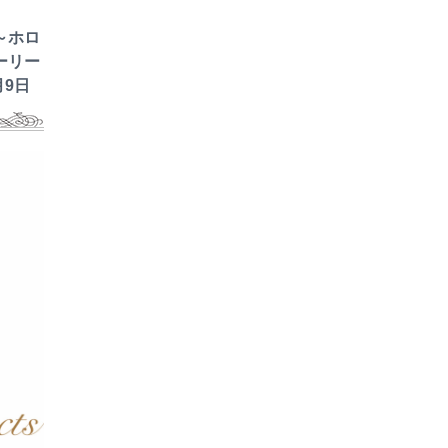
～ホロ
ーリー
月9日