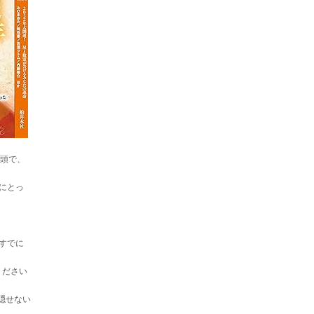
巻頭で、
にとっ
すでに
ください
隠せない