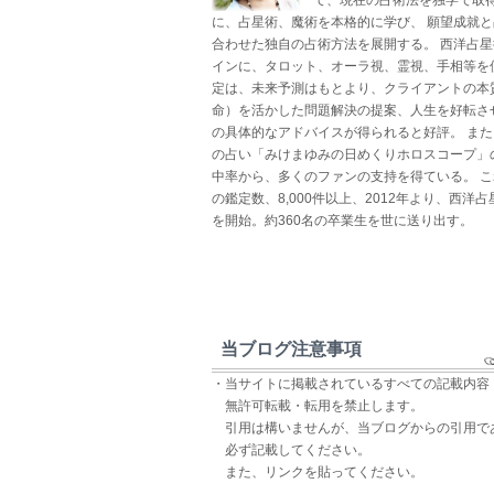
に、占星術、魔術を本格的に学び、 願望成就
合わせた独自の占術方法を展開する。 西洋占
インに、タロット、オーラ視、霊視、手相等を
定は、未来予測はもとより、クライアントの本
命）を活かした問題解決の提案、人生を好転さ
の具体的なアドバイスが得られると好評。 ま
の占い「みけまゆみの日めくりホロスコープ」
中率から、多くのファンの支持を得ている。 
の鑑定数、8,000件以上、2012年より、西洋
を開始。約360名の卒業生を世に送り出す。
当ブログ注意事項
・当サイトに掲載されているすべての記載内容
無許可転載・転用を禁止します。
引用は構いませんが、当ブログからの引用で
必ず記載してください。
また、リンクを貼ってください。