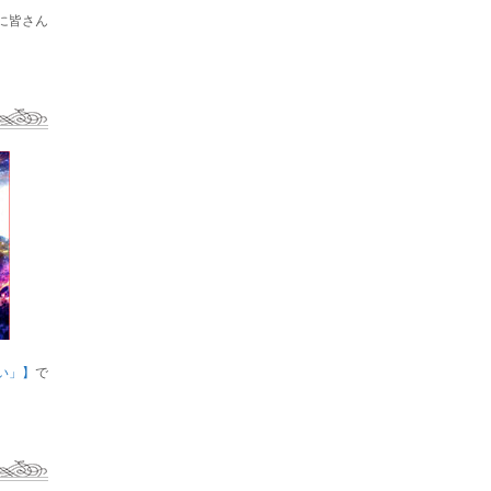
に皆さん
い」】
で