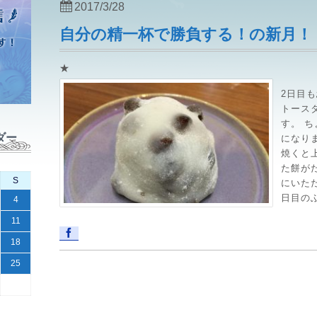
2017/3/28
自分の精一杯で勝負する！の新月！
★
2日目
トース
す。 
ダー
になり
焼くと
た餅が
S
にいた
日目のふ
4
11
18
25