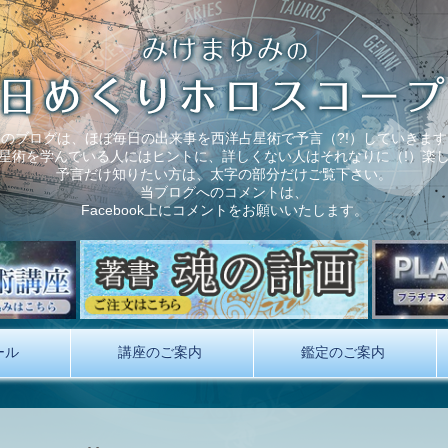
このブログは、ほぼ毎日の出来事を西洋占星術で予言（?!）していきます
星術を学んでいる人にはヒントに、詳しくない人はそれなりに（!）楽
予言だけ知りたい方は、太字の部分だけご覧下さい。
当ブログへのコメントは、
Facebook上にコメントをお願いいたします。
ール
講座のご案内
鑑定のご案内