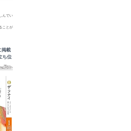
しんでい
ることが
に掲載
立ち位