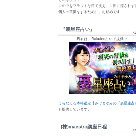
世の中をフラットな目で捉え、世間に流されず
個人の選択をするために、お勧めです！
『裏星座占い』
現在は、Rakuten占いで提供中！
うらなえる本格鑑定【みけまゆみの「裏星座占
も提供しています。
(株)maestro講座日程