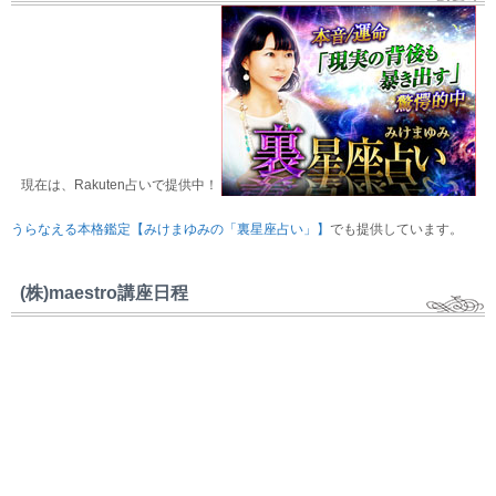
現在は、Rakuten占いで提供中！
うらなえる本格鑑定【みけまゆみの「裏星座占い」】
でも提供しています。
(株)maestro講座日程