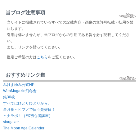
当ブログ注意事項
・当サイトに掲載されているすべての記載内容・画像の無許可転載・転用を禁
止します。
引用は構いませんが、当ブログからの引用である旨を必ず記載してくださ
い。
また、リンクを貼ってください。
・鑑定ご希望の方は
こちら
をご覧ください。
おすすめリンク集
みけまゆみ公式HP
WebMagazin幻冬舎
銀30枚
すべてはひとりひとりから。
星月夜～ヒプノで日々是好日！
ヒナラボ！（FX初心者講座）
stargazer
The Moon Age Calender