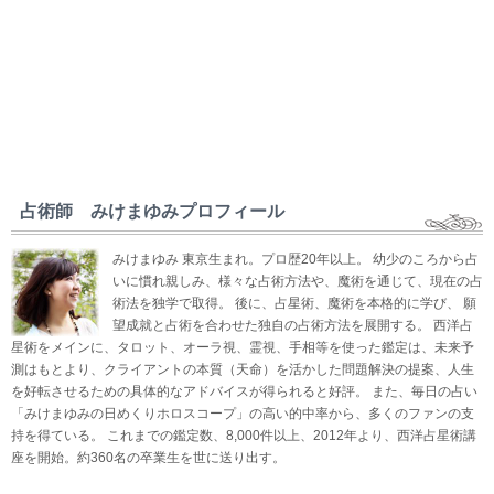
占術師 みけまゆみプロフィール
みけまゆみ 東京生まれ。プロ歴20年以上。 幼少のころから占
いに慣れ親しみ、様々な占術方法や、魔術を通じて、現在の占
術法を独学で取得。 後に、占星術、魔術を本格的に学び、 願
望成就と占術を合わせた独自の占術方法を展開する。 西洋占
星術をメインに、タロット、オーラ視、霊視、手相等を使った鑑定は、未来予
測はもとより、クライアントの本質（天命）を活かした問題解決の提案、人生
を好転させるための具体的なアドバイスが得られると好評。 また、毎日の占い
「みけまゆみの日めくりホロスコープ」の高い的中率から、多くのファンの支
持を得ている。 これまでの鑑定数、8,000件以上、2012年より、西洋占星術講
座を開始。約360名の卒業生を世に送り出す。