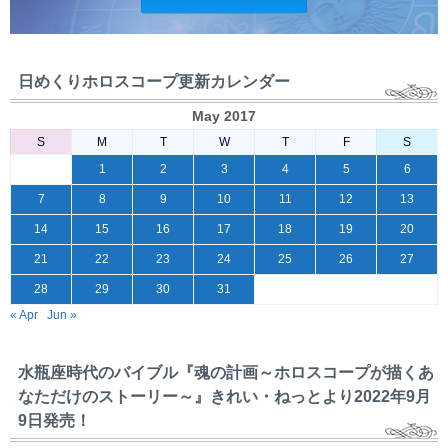
日めくりホロスコープ更新カレンダー
May 2017
S
M
T
W
T
F
S
1
2
3
4
5
6
7
8
9
10
11
12
13
14
15
16
17
18
19
20
21
22
23
24
25
26
27
28
29
30
31
« Apr
Jun »
水瓶座時代のバイブル『魂の計画～ホロスコープが描くあ
なただけのストーリー～』きれい・ねっとより2022年9月
9日発売！