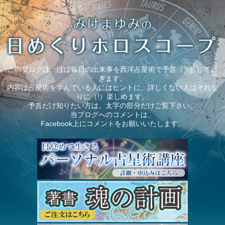
このブログは、ほぼ毎日の出来事を西洋占星術で予言（?!）してい
きます。
内容は占星術を学んでいる人にはヒントに、詳しくない人はそれな
りに（!）楽しめます。
予言だけ知りたい方は、太字の部分だけご覧下さい。
当ブログへのコメントは、
Facebook上にコメントをお願いいたします。