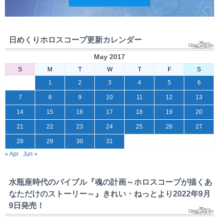
日めくりホロスコープ更新カレンダー
May 2017
S
M
T
W
T
F
S
1
2
3
4
5
6
7
8
9
10
11
12
13
14
15
16
17
18
19
20
21
22
23
24
25
26
27
28
29
30
31
« Apr
Jun »
水瓶座時代のバイブル『魂の計画～ホロスコープが描くあ
なただけのストーリー～』きれい・ねっとより2022年9月
9日発売！