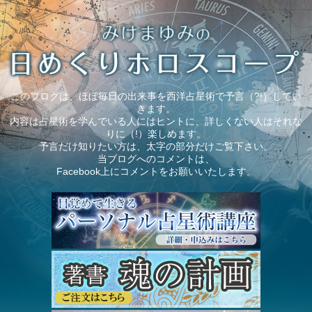
このブログは、ほぼ毎日の出来事を西洋占星術で予言（?!）してい
きます。
内容は占星術を学んでいる人にはヒントに、詳しくない人はそれな
りに（!）楽しめます。
予言だけ知りたい方は、太字の部分だけご覧下さい。
当ブログへのコメントは、
Facebook上にコメントをお願いいたします。