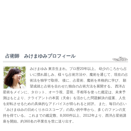
占術師 みけまゆみプロフィール
みけまゆみ 東京生まれ。プロ歴20年以上。 幼少のころから占
いに慣れ親しみ、様々な占術方法や、魔術を通じて、現在の占
術法を独学で取得。 後に、占星術、魔術を本格的に学び、 願
望成就と占術を合わせた独自の占術方法を展開する。 西洋占
星術をメインに、タロット、オーラ視、霊視、手相等を使った鑑定は、未来予
測はもとより、クライアントの本質（天命）を活かした問題解決の提案、人生
を好転させるための具体的なアドバイスが得られると好評。 また、毎日の占い
「みけまゆみの日めくりホロスコープ」の高い的中率から、多くのファンの支
持を得ている。 これまでの鑑定数、8,000件以上、2012年より、西洋占星術講
座を開始。約360名の卒業生を世に送り出す。