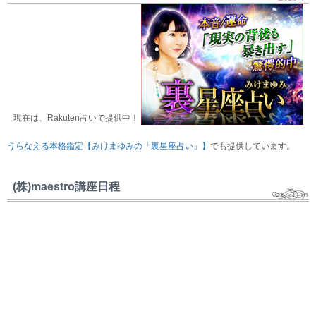
現在は、Rakuten占いで提供中！
うらなえる本格鑑定【みけまゆみの「裏星座占い」】
でも提供しています。
(株)maestro講座日程