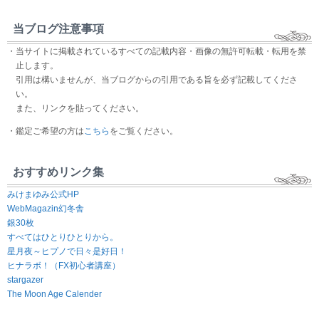
当ブログ注意事項
・当サイトに掲載されているすべての記載内容・画像の無許可転載・転用を禁
止します。
引用は構いませんが、当ブログからの引用である旨を必ず記載してくださ
い。
また、リンクを貼ってください。
・鑑定ご希望の方は
こちら
をご覧ください。
おすすめリンク集
みけまゆみ公式HP
WebMagazin幻冬舎
銀30枚
すべてはひとりひとりから。
星月夜～ヒプノで日々是好日！
ヒナラボ！（FX初心者講座）
stargazer
The Moon Age Calender