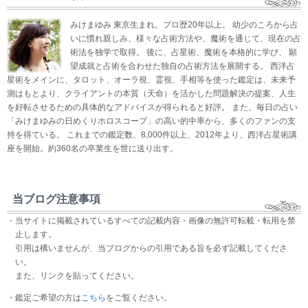
みけまゆみ 東京生まれ。プロ歴20年以上。 幼少のころから占
いに慣れ親しみ、様々な占術方法や、魔術を通じて、現在の占
術法を独学で取得。 後に、占星術、魔術を本格的に学び、 願
望成就と占術を合わせた独自の占術方法を展開する。 西洋占
星術をメインに、タロット、オーラ視、霊視、手相等を使った鑑定は、未来予
測はもとより、クライアントの本質（天命）を活かした問題解決の提案、人生
を好転させるための具体的なアドバイスが得られると好評。 また、毎日の占い
「みけまゆみの日めくりホロスコープ」の高い的中率から、多くのファンの支
持を得ている。 これまでの鑑定数、8,000件以上、2012年より、西洋占星術講
座を開始。約360名の卒業生を世に送り出す。
当ブログ注意事項
・当サイトに掲載されているすべての記載内容・画像の無許可転載・転用を禁
止します。
引用は構いませんが、当ブログからの引用である旨を必ず記載してくださ
い。
また、リンクを貼ってください。
・鑑定ご希望の方は
こちら
をご覧ください。