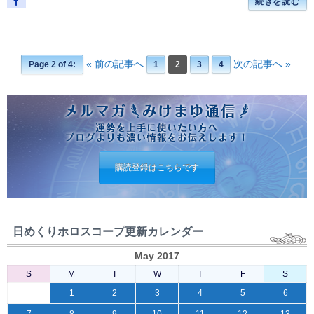
続きを読む
« 前の記事へ
次の記事へ »
Page 2 of 4:
1
2
3
4
購読登録はこちらです
日めくりホロスコープ更新カレンダー
May 2017
S
M
T
W
T
F
S
1
2
3
4
5
6