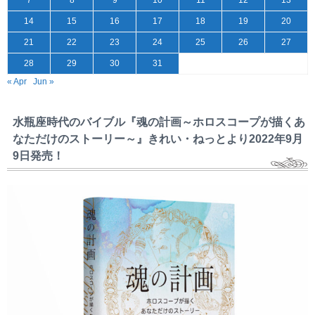
7
8
9
10
11
12
13
14
15
16
17
18
19
20
21
22
23
24
25
26
27
28
29
30
31
« Apr
Jun »
水瓶座時代のバイブル『魂の計画～ホロスコープが描くあ
なただけのストーリー～』きれい・ねっとより2022年9月
9日発売！