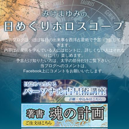
このブログは、ほぼ毎日の出来事を西洋占星術で予言（?!）してい
きます。
内容は占星術を学んでいる人にはヒントに、詳しくない人はそれな
りに（!）楽しめます。
予言だけ知りたい方は、太字の部分だけご覧下さい。
当ブログへのコメントは、
Facebook上にコメントをお願いいたします。