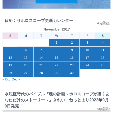
日めくりホロスコープ更新カレンダー
November 2017
S
M
T
W
T
F
S
1
2
3
4
5
6
7
8
9
10
11
12
13
14
15
16
17
18
19
20
21
22
23
24
25
26
27
28
29
30
« Oct
Dec »
水瓶座時代のバイブル『魂の計画～ホロスコープが描くあ
なただけのストーリー～』きれい・ねっとより2022年9月
9日発売！