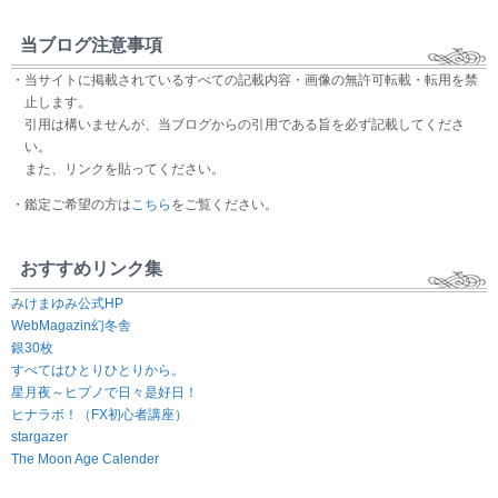
当ブログ注意事項
・当サイトに掲載されているすべての記載内容・画像の無許可転載・転用を禁
止します。
引用は構いませんが、当ブログからの引用である旨を必ず記載してくださ
い。
また、リンクを貼ってください。
・鑑定ご希望の方は
こちら
をご覧ください。
おすすめリンク集
みけまゆみ公式HP
WebMagazin幻冬舎
銀30枚
すべてはひとりひとりから。
星月夜～ヒプノで日々是好日！
ヒナラボ！（FX初心者講座）
stargazer
The Moon Age Calender