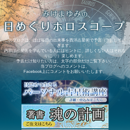
このブログは、ほぼ毎日の出来事を西洋占星術で予言（?!）してい
きます。
内容は占星術を学んでいる人にはヒントに、詳しくない人はそれな
りに（!）楽しめます。
予言だけ知りたい方は、太字の部分だけご覧下さい。
当ブログへのコメントは、
Facebook上にコメントをお願いいたします。