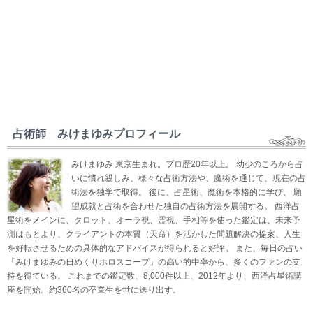
占術師 みけまゆみプロフィール
みけまゆみ 東京生まれ。プロ歴20年以上。 幼少のころから占
いに慣れ親しみ、様々な占術方法や、魔術を通じて、現在の占
術法を独学で取得。 後に、占星術、魔術を本格的に学び、 願
望成就と占術を合わせた独自の占術方法を展開する。 西洋占
星術をメインに、タロット、オーラ視、霊視、手相等を使った鑑定は、未来予
測はもとより、クライアントの本質（天命）を活かした問題解決の提案、人生
を好転させるための具体的なアドバイスが得られると好評。 また、毎日の占い
「みけまゆみの日めくりホロスコープ」の高い的中率から、多くのファンの支
持を得ている。 これまでの鑑定数、8,000件以上、2012年より、西洋占星術講
座を開始。約360名の卒業生を世に送り出す。