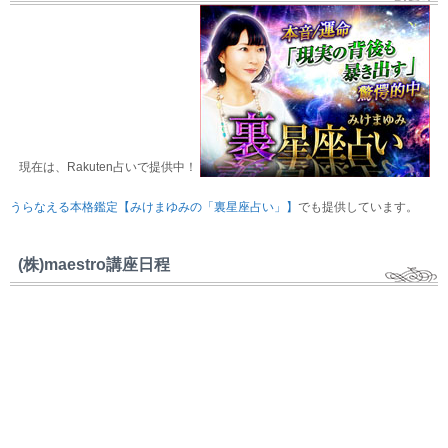
現在は、Rakuten占いで提供中！
うらなえる本格鑑定【みけまゆみの「裏星座占い」】
でも提供しています。
(株)maestro講座日程