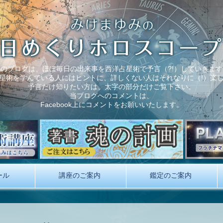
このブログは、ほぼ毎日の出来事を西洋占星術で予言（?!）していきます
星術を学んでいる人にはヒントに、詳しくない人はそれなりに（!）楽
予言だけ知りたい方は、太字の部分だけご覧下さい。
当ブログへのコメントは、
Facebook上にコメントをお願いいたします。
ール
講座のご案内
鑑定のご案内