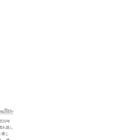
歴20年
慣れ親し
を通じ
。 後