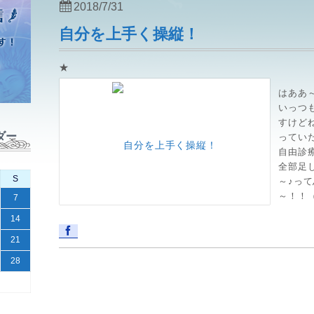
2018/7/31
自分を上手く操縦！
★
はああ
いっつ
すけど
ダー
ってい
自由診
全部足
S
～♪っ
～！！（.
7
14
21
28