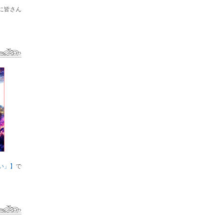
に皆さん
い」】
で