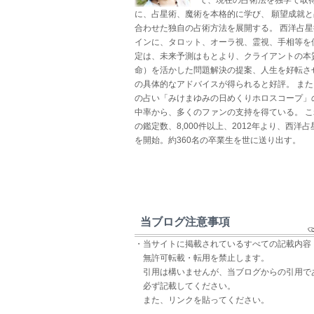
に、占星術、魔術を本格的に学び、 願望成就
合わせた独自の占術方法を展開する。 西洋占
インに、タロット、オーラ視、霊視、手相等を
定は、未来予測はもとより、クライアントの本
命）を活かした問題解決の提案、人生を好転さ
の具体的なアドバイスが得られると好評。 ま
の占い「みけまゆみの日めくりホロスコープ」
中率から、多くのファンの支持を得ている。 
の鑑定数、8,000件以上、2012年より、西洋
を開始。約360名の卒業生を世に送り出す。
当ブログ注意事項
・当サイトに掲載されているすべての記載内容
無許可転載・転用を禁止します。
引用は構いませんが、当ブログからの引用で
必ず記載してください。
また、リンクを貼ってください。