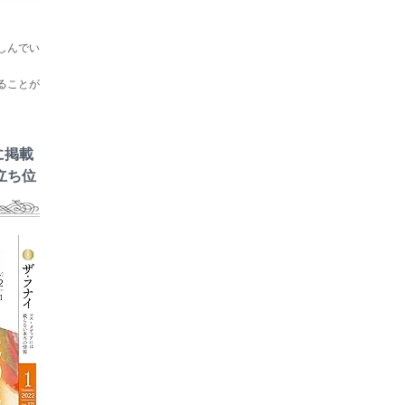
しんでい
ることが
に掲載
立ち位