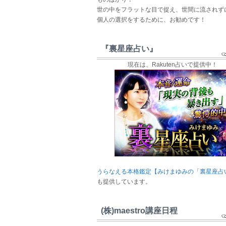
世の中をフラットな目で捉え、世間に流されず
個人の選択をするために、お勧めです！
『裏星座占い』
現在は、Rakuten占いで提供中！
うらなえる本格鑑定【みけまゆみの「裏星座占
も提供しています。
(株)maestro講座日程