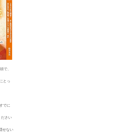
巻頭で、
にとっ
すでに
ください
隠せない