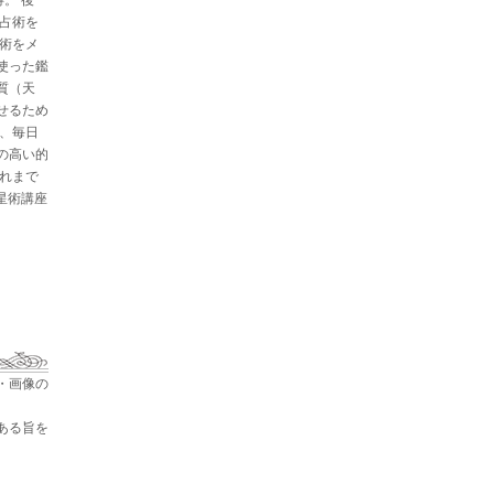
と占術を
星術をメ
使った鑑
質（天
せるため
た、毎日
の高い的
これまで
占星術講座
・画像の
ある旨を