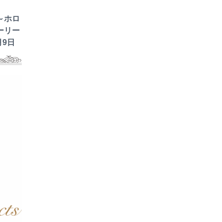
～ホロ
ーリー
月9日