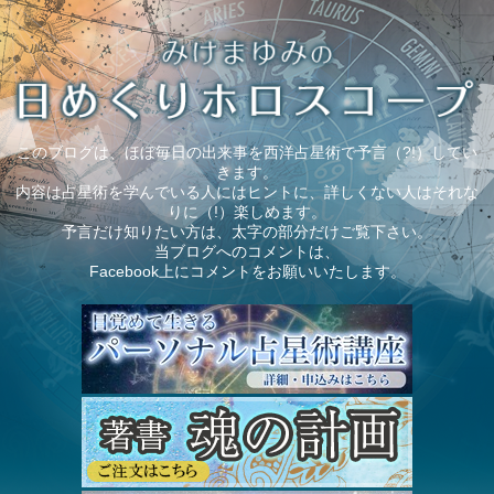
このブログは、ほぼ毎日の出来事を西洋占星術で予言（?!）してい
きます。
内容は占星術を学んでいる人にはヒントに、詳しくない人はそれな
りに（!）楽しめます。
予言だけ知りたい方は、太字の部分だけご覧下さい。
当ブログへのコメントは、
Facebook上にコメントをお願いいたします。