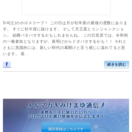
5/4(土)のホロスコープ！ この日は月が牡羊座の最後の度数にありま
す。 すぐに牡牛座に抜けます。 そして天王星とコンジャンクショ
ン。 結構バタバタするかもしれませんね。 この日皇居では、令和初
の一般参加となりますが、夜明けからドタバタするかも！！ それと
ともに意識的には、新しい時代の幕開けと言う感じに溢れてると思
います。 基...
続きを読む
購読登録はこちらです