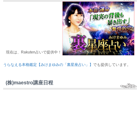
現在は、Rakuten占いで提供中！
うらなえる本格鑑定【みけまゆみの「裏星座占い」】
でも提供しています。
(株)maestro講座日程