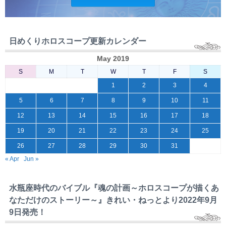
日めくりホロスコープ更新カレンダー
May 2019
S
M
T
W
T
F
S
1
2
3
4
5
6
7
8
9
10
11
12
13
14
15
16
17
18
19
20
21
22
23
24
25
26
27
28
29
30
31
« Apr
Jun »
水瓶座時代のバイブル『魂の計画～ホロスコープが描くあ
なただけのストーリー～』きれい・ねっとより2022年9月
9日発売！