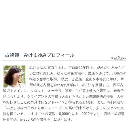
占術師 みけまゆみプロフィール
みけまゆみ 東京生まれ。プロ歴20年以上。 幼少のころから占
いに慣れ親しみ、様々な占術方法や、魔術を通じて、現在の占
術法を独学で取得。 後に、占星術、魔術を本格的に学び、 願
望成就と占術を合わせた独自の占術方法を展開する。 西洋占
星術をメインに、タロット、オーラ視、霊視、手相等を使った鑑定は、未来予
測はもとより、クライアントの本質（天命）を活かした問題解決の提案、人生
を好転させるための具体的なアドバイスが得られると好評。 また、毎日の占い
「みけまゆみの日めくりホロスコープ」の高い的中率から、多くのファンの支
持を得ている。 これまでの鑑定数、8,000件以上、2012年より、西洋占星術講
座を開始。約360名の卒業生を世に送り出す。