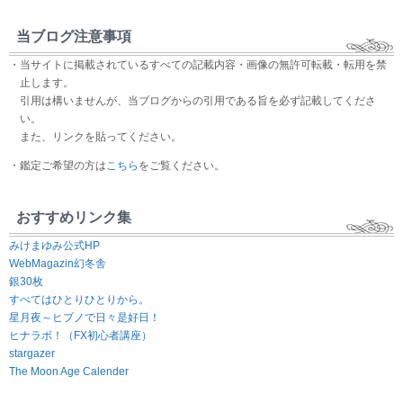
当ブログ注意事項
・当サイトに掲載されているすべての記載内容・画像の無許可転載・転用を禁
止します。
引用は構いませんが、当ブログからの引用である旨を必ず記載してくださ
い。
また、リンクを貼ってください。
・鑑定ご希望の方は
こちら
をご覧ください。
おすすめリンク集
みけまゆみ公式HP
WebMagazin幻冬舎
銀30枚
すべてはひとりひとりから。
星月夜～ヒプノで日々是好日！
ヒナラボ！（FX初心者講座）
stargazer
The Moon Age Calender