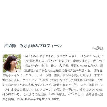
占術師 みけまゆみプロフィール
みけまゆみ 東京生まれ。プロ歴20年以上。 幼少のころから占
いに慣れ親しみ、様々な占術方法や、魔術を通じて、現在の占
術法を独学で取得。 後に、占星術、魔術を本格的に学び、 願
望成就と占術を合わせた独自の占術方法を展開する。 西洋占
星術をメインに、タロット、オーラ視、霊視、手相等を使った鑑定は、未来予
測はもとより、クライアントの本質（天命）を活かした問題解決の提案、人生
を好転させるための具体的なアドバイスが得られると好評。 また、毎日の占い
「みけまゆみの日めくりホロスコープ」の高い的中率から、多くのファンの支
持を得ている。 これまでの鑑定数、8,000件以上、2012年より、西洋占星術講
座を開始。約360名の卒業生を世に送り出す。