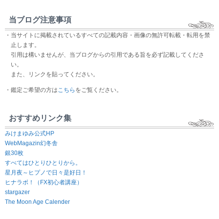
当ブログ注意事項
・当サイトに掲載されているすべての記載内容・画像の無許可転載・転用を禁
止します。
引用は構いませんが、当ブログからの引用である旨を必ず記載してくださ
い。
また、リンクを貼ってください。
・鑑定ご希望の方は
こちら
をご覧ください。
おすすめリンク集
みけまゆみ公式HP
WebMagazin幻冬舎
銀30枚
すべてはひとりひとりから。
星月夜～ヒプノで日々是好日！
ヒナラボ！（FX初心者講座）
stargazer
The Moon Age Calender