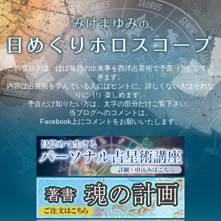
このブログは、ほぼ毎日の出来事を西洋占星術で予言（?!）してい
きます。
内容は占星術を学んでいる人にはヒントに、詳しくない人はそれな
りに（!）楽しめます。
予言だけ知りたい方は、太字の部分だけご覧下さい。
当ブログへのコメントは、
Facebook上にコメントをお願いいたします。