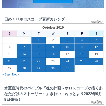
日めくりホロスコープ更新カレンダー
October 2019
S
M
T
W
T
F
S
1
2
3
4
5
6
7
8
9
10
11
12
13
14
15
16
17
18
19
20
21
22
23
24
25
26
27
28
29
30
31
« Sep
Nov »
水瓶座時代のバイブル『魂の計画～ホロスコープが描くあ
なただけのストーリー～』きれい・ねっとより2022年9月
9日発売！