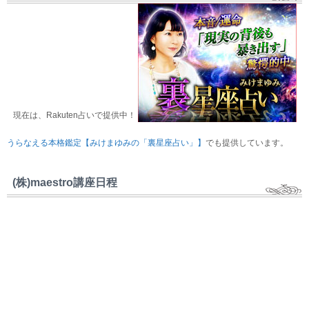
現在は、Rakuten占いで提供中！
うらなえる本格鑑定【みけまゆみの「裏星座占い」】
でも提供しています。
(株)maestro講座日程