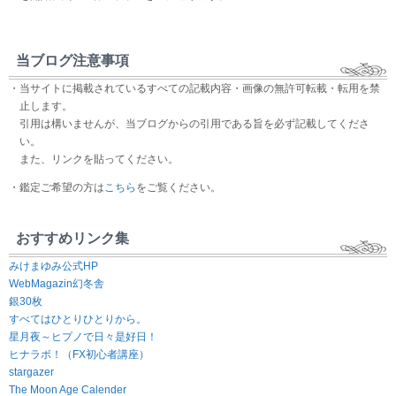
当ブログ注意事項
・当サイトに掲載されているすべての記載内容・画像の無許可転載・転用を禁
止します。
引用は構いませんが、当ブログからの引用である旨を必ず記載してくださ
い。
また、リンクを貼ってください。
・鑑定ご希望の方は
こちら
をご覧ください。
おすすめリンク集
みけまゆみ公式HP
WebMagazin幻冬舎
銀30枚
すべてはひとりひとりから。
星月夜～ヒプノで日々是好日！
ヒナラボ！（FX初心者講座）
stargazer
The Moon Age Calender