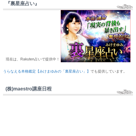
『裏星座占い』
現在は、Rakuten占いで提供中！
うらなえる本格鑑定【みけまゆみの「裏星座占い」】
でも提供しています。
(株)maestro講座日程