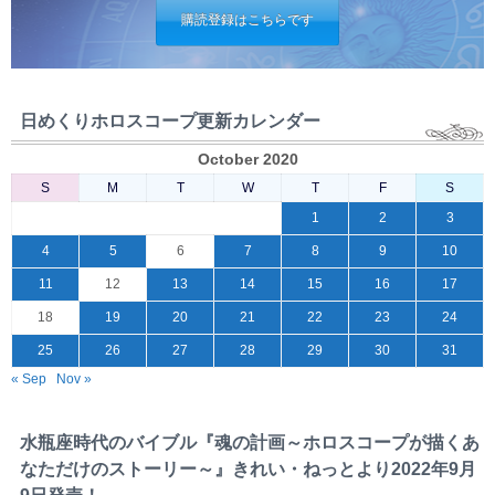
購読登録はこちらです
日めくりホロスコープ更新カレンダー
October 2020
S
M
T
W
T
F
S
1
2
3
4
5
6
7
8
9
10
11
12
13
14
15
16
17
18
19
20
21
22
23
24
25
26
27
28
29
30
31
« Sep
Nov »
水瓶座時代のバイブル『魂の計画～ホロスコープが描くあ
なただけのストーリー～』きれい・ねっとより2022年9月