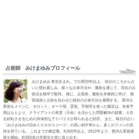
占術師 みけまゆみプロフィール
みけまゆみ 東京生まれ。プロ歴20年以上。 幼少のころから占
いに慣れ親しみ、様々な占術方法や、魔術を通じて、現在の占
術法を独学で取得。 後に、占星術、魔術を本格的に学び、 願
望成就と占術を合わせた独自の占術方法を展開する。 西洋占
星術をメインに、タロット、オーラ視、霊視、手相等を使った鑑定は、未来予
測はもとより、クライアントの本質（天命）を活かした問題解決の提案、人生
を好転させるための具体的なアドバイスが得られると好評。 また、毎日の占い
「みけまゆみの日めくりホロスコープ」の高い的中率から、多くのファンの支
持を得ている。 これまでの鑑定数、8,000件以上、2012年より、西洋占星術講
座を開始。約360名の卒業生を世に送り出す。