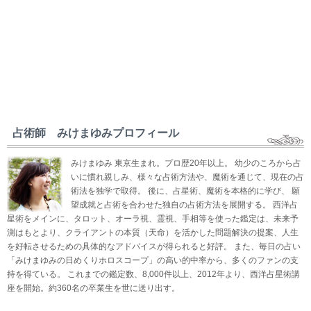
占術師 みけまゆみプロフィール
みけまゆみ 東京生まれ。プロ歴20年以上。 幼少のころから占
いに慣れ親しみ、様々な占術方法や、魔術を通じて、現在の占
術法を独学で取得。 後に、占星術、魔術を本格的に学び、 願
望成就と占術を合わせた独自の占術方法を展開する。 西洋占
星術をメインに、タロット、オーラ視、霊視、手相等を使った鑑定は、未来予
測はもとより、クライアントの本質（天命）を活かした問題解決の提案、人生
を好転させるための具体的なアドバイスが得られると好評。 また、毎日の占い
「みけまゆみの日めくりホロスコープ」の高い的中率から、多くのファンの支
持を得ている。 これまでの鑑定数、8,000件以上、2012年より、西洋占星術講
座を開始。約360名の卒業生を世に送り出す。