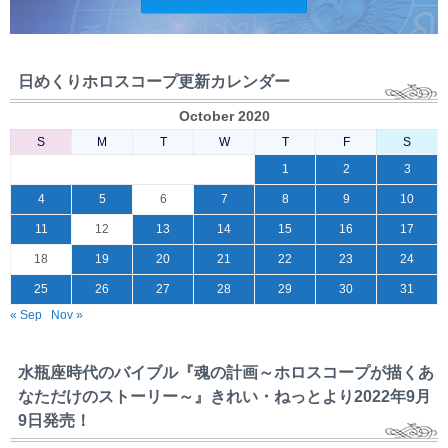
日めくりホロスコープ更新カレンダー
October 2020
S
M
T
W
T
F
S
1
2
3
4
5
6
7
8
9
10
11
12
13
14
15
16
17
18
19
20
21
22
23
24
25
26
27
28
29
30
31
« Sep
Nov »
水瓶座時代のバイブル『魂の計画～ホロスコープが描くあ
なただけのストーリー～』きれい・ねっとより2022年9月
9日発売！