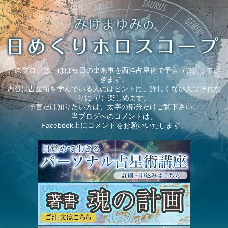
このブログは、ほぼ毎日の出来事を西洋占星術で予言（?!）してい
きます。
内容は占星術を学んでいる人にはヒントに、詳しくない人はそれな
りに（!）楽しめます。
予言だけ知りたい方は、太字の部分だけご覧下さい。
当ブログへのコメントは、
Facebook上にコメントをお願いいたします。