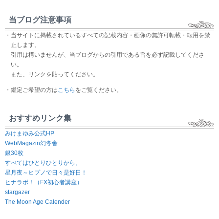
当ブログ注意事項
・当サイトに掲載されているすべての記載内容・画像の無許可転載・転用を禁
止します。
引用は構いませんが、当ブログからの引用である旨を必ず記載してくださ
い。
また、リンクを貼ってください。
・鑑定ご希望の方は
こちら
をご覧ください。
おすすめリンク集
みけまゆみ公式HP
WebMagazin幻冬舎
銀30枚
すべてはひとりひとりから。
星月夜～ヒプノで日々是好日！
ヒナラボ！（FX初心者講座）
stargazer
The Moon Age Calender