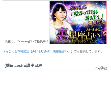
現在は、Rakuten占いで提供中！
うらなえる本格鑑定【みけまゆみの「裏星座占い」】
でも提供しています。
(株)maestro講座日程