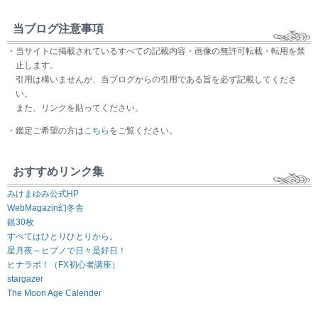
当ブログ注意事項
・当サイトに掲載されているすべての記載内容・画像の無許可転載・転用を禁
止します。
引用は構いませんが、当ブログからの引用である旨を必ず記載してくださ
い。
また、リンクを貼ってください。
・鑑定ご希望の方は
こちら
をご覧ください。
おすすめリンク集
みけまゆみ公式HP
WebMagazin幻冬舎
銀30枚
すべてはひとりひとりから。
星月夜～ヒプノで日々是好日！
ヒナラボ！（FX初心者講座）
stargazer
The Moon Age Calender