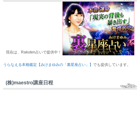
現在は、Rakuten占いで提供中！
うらなえる本格鑑定【みけまゆみの「裏星座占い」】
でも提供しています。
(株)maestro講座日程