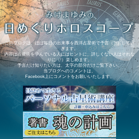
このブログは、ほぼ毎日の出来事を西洋占星術で予言（?!）してい
きます。
内容は占星術を学んでいる人にはヒントに、詳しくない人はそれな
りに（!）楽しめます。
予言だけ知りたい方は、太字の部分だけご覧下さい。
当ブログへのコメントは、
Facebook上にコメントをお願いいたします。