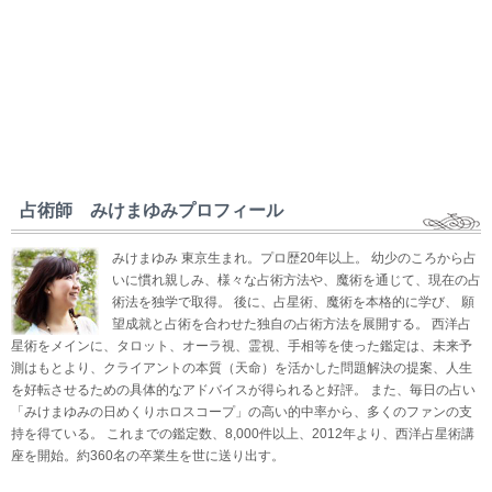
占術師 みけまゆみプロフィール
みけまゆみ 東京生まれ。プロ歴20年以上。 幼少のころから占
いに慣れ親しみ、様々な占術方法や、魔術を通じて、現在の占
術法を独学で取得。 後に、占星術、魔術を本格的に学び、 願
望成就と占術を合わせた独自の占術方法を展開する。 西洋占
星術をメインに、タロット、オーラ視、霊視、手相等を使った鑑定は、未来予
測はもとより、クライアントの本質（天命）を活かした問題解決の提案、人生
を好転させるための具体的なアドバイスが得られると好評。 また、毎日の占い
「みけまゆみの日めくりホロスコープ」の高い的中率から、多くのファンの支
持を得ている。 これまでの鑑定数、8,000件以上、2012年より、西洋占星術講
座を開始。約360名の卒業生を世に送り出す。