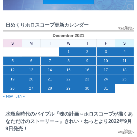
日めくりホロスコープ更新カレンダー
December 2021
S
M
T
W
T
F
S
1
2
3
4
5
6
7
8
9
10
11
12
13
14
15
16
17
18
19
20
21
22
23
24
25
26
27
28
29
30
31
« Nov
Jan »
水瓶座時代のバイブル『魂の計画～ホロスコープが描くあ
なただけのストーリー～』きれい・ねっとより2022年9月
9日発売！