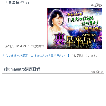
『裏星座占い』
現在は、Rakuten占いで提供中！
うらなえる本格鑑定【みけまゆみの「裏星座占い」】
でも提供しています。
(株)maestro講座日程