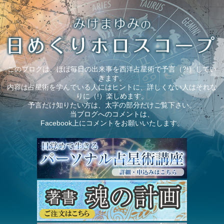
このブログは、ほぼ毎日の出来事を西洋占星術で予言（?!）してい
きます。
内容は占星術を学んでいる人にはヒントに、詳しくない人はそれな
りに（!）楽しめます。
予言だけ知りたい方は、太字の部分だけご覧下さい。
当ブログへのコメントは、
Facebook上にコメントをお願いいたします。