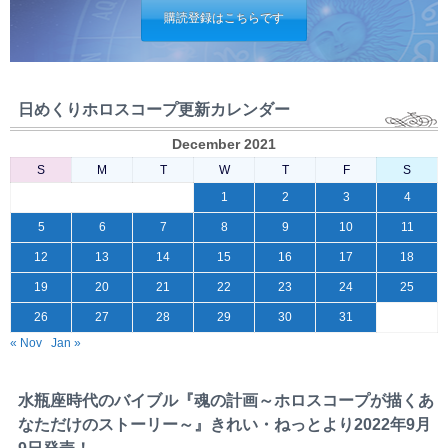
購読登録はこちらです
日めくりホロスコープ更新カレンダー
December 2021
S
M
T
W
T
F
S
1
2
3
4
5
6
7
8
9
10
11
12
13
14
15
16
17
18
19
20
21
22
23
24
25
26
27
28
29
30
31
« Nov
Jan »
水瓶座時代のバイブル『魂の計画～ホロスコープが描くあ
なただけのストーリー～』きれい・ねっとより2022年9月