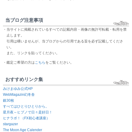
当ブログ注意事項
・当サイトに掲載されているすべての記載内容・画像の無許可転載・転用を禁
止します。
引用は構いませんが、当ブログからの引用である旨を必ず記載してくださ
い。
また、リンクを貼ってください。
・鑑定ご希望の方は
こちら
をご覧ください。
おすすめリンク集
みけまゆみ公式HP
WebMagazin幻冬舎
銀30枚
すべてはひとりひとりから。
星月夜～ヒプノで日々是好日！
ヒナラボ！（FX初心者講座）
stargazer
The Moon Age Calender