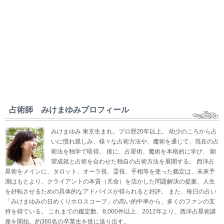
占術師 みけまゆみプロフィール
みけまゆみ 東京生まれ。プロ歴20年以上。 幼少のころから占
いに慣れ親しみ、様々な占術方法や、魔術を通じて、現在の占
術法を独学で取得。 後に、占星術、魔術を本格的に学び、 願
望成就と占術を合わせた独自の占術方法を展開する。 西洋占
星術をメインに、タロット、オーラ視、霊視、手相等を使った鑑定は、未来予
測はもとより、クライアントの本質（天命）を活かした問題解決の提案、人生
を好転させるための具体的なアドバイスが得られると好評。 また、毎日の占い
「みけまゆみの日めくりホロスコープ」の高い的中率から、多くのファンの支
持を得ている。 これまでの鑑定数、8,000件以上、2012年より、西洋占星術講
座を開始。約360名の卒業生を世に送り出す。