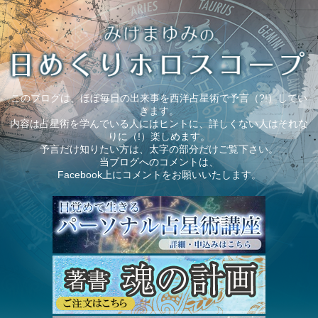
このブログは、ほぼ毎日の出来事を西洋占星術で予言（?!）してい
きます。
内容は占星術を学んでいる人にはヒントに、詳しくない人はそれな
りに（!）楽しめます。
予言だけ知りたい方は、太字の部分だけご覧下さい。
当ブログへのコメントは、
Facebook上にコメントをお願いいたします。