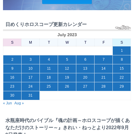
日めくりホロスコープ更新カレンダー
July 2023
S
M
T
W
T
F
S
1
2
3
4
5
6
7
8
9
10
11
12
13
14
15
16
17
18
19
20
21
22
23
24
25
26
27
28
29
30
31
« Jun
Aug »
水瓶座時代のバイブル『魂の計画～ホロスコープが描くあ
なただけのストーリー～』きれい・ねっとより2022年9月