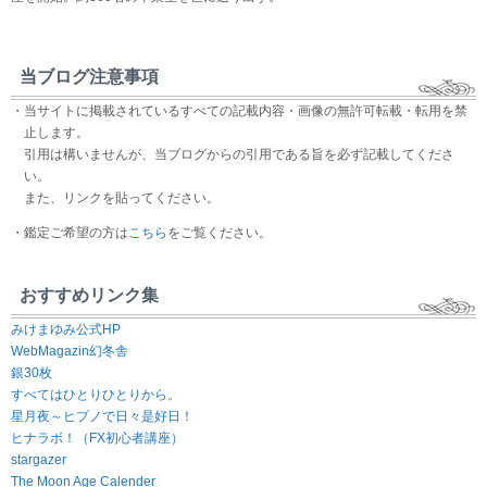
当ブログ注意事項
・当サイトに掲載されているすべての記載内容・画像の無許可転載・転用を禁
止します。
引用は構いませんが、当ブログからの引用である旨を必ず記載してくださ
い。
また、リンクを貼ってください。
・鑑定ご希望の方は
こちら
をご覧ください。
おすすめリンク集
みけまゆみ公式HP
WebMagazin幻冬舎
銀30枚
すべてはひとりひとりから。
星月夜～ヒプノで日々是好日！
ヒナラボ！（FX初心者講座）
stargazer
The Moon Age Calender