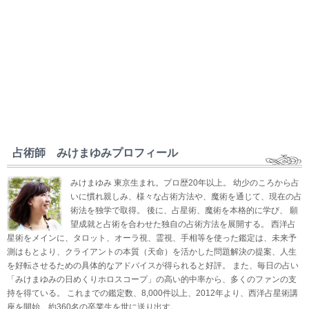
占術師 みけまゆみプロフィール
みけまゆみ 東京生まれ。プロ歴20年以上。 幼少のころから占
いに慣れ親しみ、様々な占術方法や、魔術を通じて、現在の占
術法を独学で取得。 後に、占星術、魔術を本格的に学び、 願
望成就と占術を合わせた独自の占術方法を展開する。 西洋占
星術をメインに、タロット、オーラ視、霊視、手相等を使った鑑定は、未来予
測はもとより、クライアントの本質（天命）を活かした問題解決の提案、人生
を好転させるための具体的なアドバイスが得られると好評。 また、毎日の占い
「みけまゆみの日めくりホロスコープ」の高い的中率から、多くのファンの支
持を得ている。 これまでの鑑定数、8,000件以上、2012年より、西洋占星術講
座を開始。約360名の卒業生を世に送り出す。