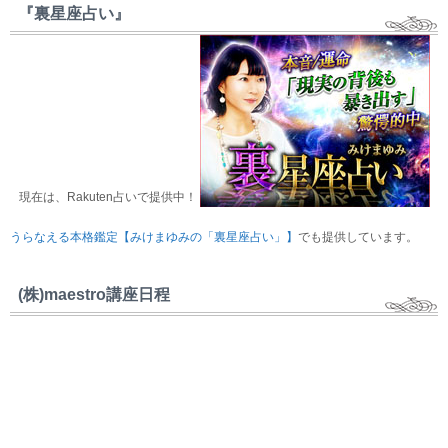
『裏星座占い』
現在は、Rakuten占いで提供中！
うらなえる本格鑑定【みけまゆみの「裏星座占い」】
でも提供しています。
(株)maestro講座日程