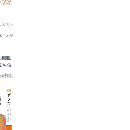
しんでい
ることが
に掲載
立ち位