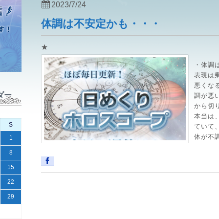
2023/7/24
体調は不安定かも・・・
★
・体調
表現は
悪くな
ダー
調が悪
から切
本当は
S
ていて
体が不調
1
8
15
22
29