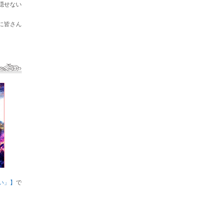
隠せない
に皆さん
い」】
で