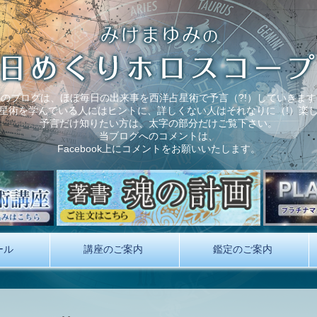
このブログは、ほぼ毎日の出来事を西洋占星術で予言（?!）していきます
星術を学んでいる人にはヒントに、詳しくない人はそれなりに（!）楽
予言だけ知りたい方は、太字の部分だけご覧下さい。
当ブログへのコメントは、
Facebook上にコメントをお願いいたします。
ール
講座のご案内
鑑定のご案内