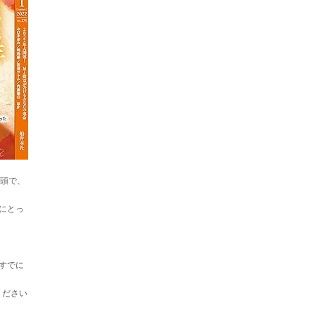
巻頭で、
にとっ
すでに
ください