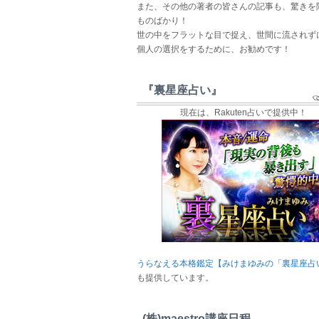
また、その他の著者の皆さんの記事も、驚きを
ものばかり！
世の中をフラットな目で捉え、世間に流されず
個人の選択をするために、お勧めです！
『裏星座占い』
現在は、Rakuten占いで提供中！
うらなえる本格鑑定【みけまゆみの「裏星座占
も提供しています。
(株)maestro講座日程