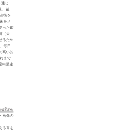
を通じ
。 後
と占術を
星術をメ
使った鑑
質（天
せるため
た、毎日
の高い的
これまで
占星術講座
・画像の
ある旨を