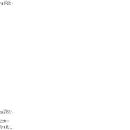
歴20年
慣れ親し