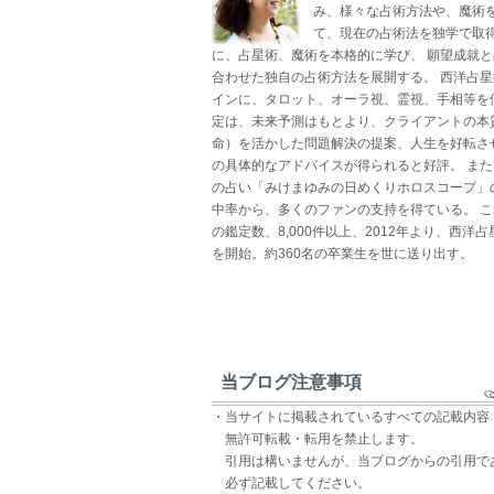
み、様々な占術方法や、魔術
て、現在の占術法を独学で取得
に、占星術、魔術を本格的に学び、 願望成就
合わせた独自の占術方法を展開する。 西洋占
インに、タロット、オーラ視、霊視、手相等を
定は、未来予測はもとより、クライアントの本
命）を活かした問題解決の提案、人生を好転さ
の具体的なアドバイスが得られると好評。 ま
の占い「みけまゆみの日めくりホロスコープ」
中率から、多くのファンの支持を得ている。 
の鑑定数、8,000件以上、2012年より、西洋
を開始。約360名の卒業生を世に送り出す。
当ブログ注意事項
・当サイトに掲載されているすべての記載内容
無許可転載・転用を禁止します。
引用は構いませんが、当ブログからの引用で
必ず記載してください。