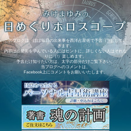
このブログは、ほぼ毎日の出来事を西洋占星術で予言（?!）してい
きます。
内容は占星術を学んでいる人にはヒントに、詳しくない人はそれな
りに（!）楽しめます。
予言だけ知りたい方は、太字の部分だけご覧下さい。
当ブログへのコメントは、
Facebook上にコメントをお願いいたします。