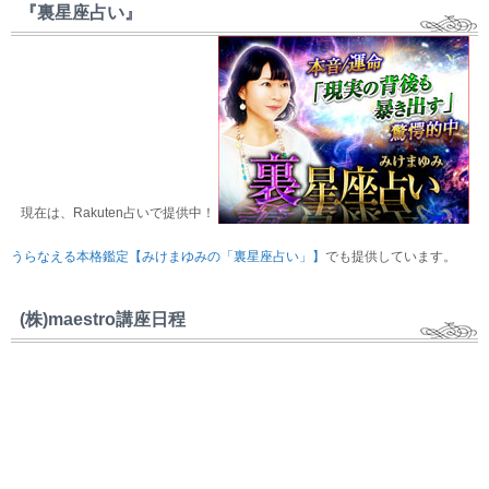
『裏星座占い』
現在は、Rakuten占いで提供中！
うらなえる本格鑑定【みけまゆみの「裏星座占い」】
でも提供しています。
(株)maestro講座日程