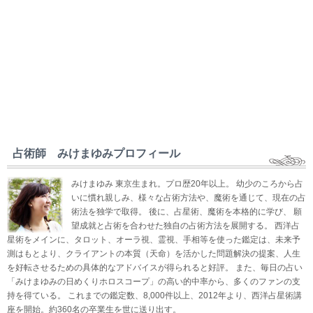
占術師 みけまゆみプロフィール
みけまゆみ 東京生まれ。プロ歴20年以上。 幼少のころから占
いに慣れ親しみ、様々な占術方法や、魔術を通じて、現在の占
術法を独学で取得。 後に、占星術、魔術を本格的に学び、 願
望成就と占術を合わせた独自の占術方法を展開する。 西洋占
星術をメインに、タロット、オーラ視、霊視、手相等を使った鑑定は、未来予
測はもとより、クライアントの本質（天命）を活かした問題解決の提案、人生
を好転させるための具体的なアドバイスが得られると好評。 また、毎日の占い
「みけまゆみの日めくりホロスコープ」の高い的中率から、多くのファンの支
持を得ている。 これまでの鑑定数、8,000件以上、2012年より、西洋占星術講
座を開始。約360名の卒業生を世に送り出す。