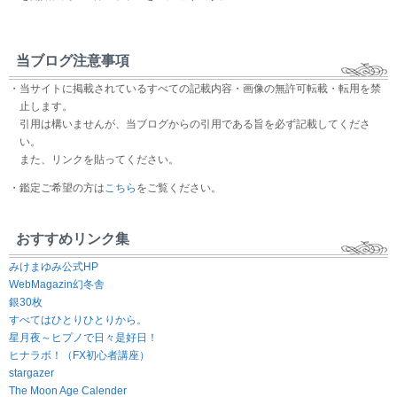
当ブログ注意事項
・当サイトに掲載されているすべての記載内容・画像の無許可転載・転用を禁
止します。
引用は構いませんが、当ブログからの引用である旨を必ず記載してくださ
い。
また、リンクを貼ってください。
・鑑定ご希望の方は
こちら
をご覧ください。
おすすめリンク集
みけまゆみ公式HP
WebMagazin幻冬舎
銀30枚
すべてはひとりひとりから。
星月夜～ヒプノで日々是好日！
ヒナラボ！（FX初心者講座）
stargazer
The Moon Age Calender