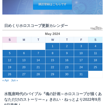
購読登録はこちらです
日めくりホロスコープ更新カレンダー
May 2024
S
M
T
W
T
F
S
1
2
3
4
5
6
7
8
9
10
11
12
13
14
15
16
17
18
19
20
21
22
23
24
25
26
27
28
29
30
31
« Apr
Jun »
水瓶座時代のバイブル『魂の計画～ホロスコープが描くあ
なただけのストーリー～』きれい・ねっとより2022年9月