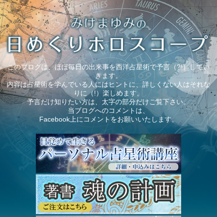
このブログは、ほぼ毎日の出来事を西洋占星術で予言（?!）してい
きます。
内容は占星術を学んでいる人にはヒントに、詳しくない人はそれな
りに（!）楽しめます。
予言だけ知りたい方は、太字の部分だけご覧下さい。
当ブログへのコメントは、
Facebook上にコメントをお願いいたします。