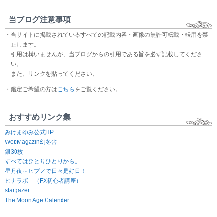
当ブログ注意事項
・当サイトに掲載されているすべての記載内容・画像の無許可転載・転用を禁
止します。
引用は構いませんが、当ブログからの引用である旨を必ず記載してくださ
い。
また、リンクを貼ってください。
・鑑定ご希望の方は
こちら
をご覧ください。
おすすめリンク集
みけまゆみ公式HP
WebMagazin幻冬舎
銀30枚
すべてはひとりひとりから。
星月夜～ヒプノで日々是好日！
ヒナラボ！（FX初心者講座）
stargazer
The Moon Age Calender