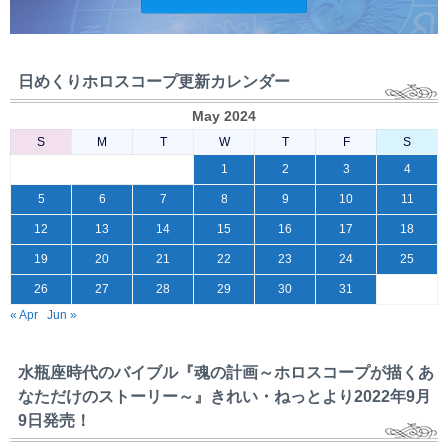
日めくりホロスコープ更新カレンダー
May 2024
S
M
T
W
T
F
S
1
2
3
4
5
6
7
8
9
10
11
12
13
14
15
16
17
18
19
20
21
22
23
24
25
26
27
28
29
30
31
« Apr
Jun »
水瓶座時代のバイブル『魂の計画～ホロスコープが描くあ
なただけのストーリー～』きれい・ねっとより2022年9月
9日発売！