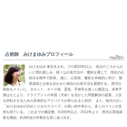
占術師 みけまゆみプロフィール
みけまゆみ 東京生まれ。プロ歴20年以上。 幼少のころから占
いに慣れ親しみ、様々な占術方法や、魔術を通じて、現在の占
術法を独学で取得。 後に、占星術、魔術を本格的に学び、 願
望成就と占術を合わせた独自の占術方法を展開する。 西洋占
星術をメインに、タロット、オーラ視、霊視、手相等を使った鑑定は、未来予
測はもとより、クライアントの本質（天命）を活かした問題解決の提案、人生
を好転させるための具体的なアドバイスが得られると好評。 また、毎日の占い
「みけまゆみの日めくりホロスコープ」の高い的中率から、多くのファンの支
持を得ている。 これまでの鑑定数、8,000件以上、2012年より、西洋占星術講
座を開始。約360名の卒業生を世に送り出す。