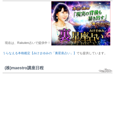
現在は、Rakuten占いで提供中！
うらなえる本格鑑定【みけまゆみの「裏星座占い」】
でも提供しています。
(株)maestro講座日程