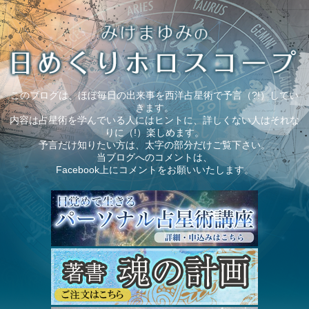
このブログは、ほぼ毎日の出来事を西洋占星術で予言（?!）してい
きます。
内容は占星術を学んでいる人にはヒントに、詳しくない人はそれな
りに（!）楽しめます。
予言だけ知りたい方は、太字の部分だけご覧下さい。
当ブログへのコメントは、
Facebook上にコメントをお願いいたします。