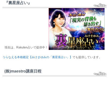
『裏星座占い』
現在は、Rakuten占いで提供中！
うらなえる本格鑑定【みけまゆみの「裏星座占い」】
でも提供しています。
(株)maestro講座日程