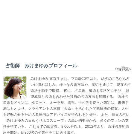
占術師 みけまゆみプロフィール
みけまゆみ 東京生まれ。プロ歴20年以上。 幼少のころから占
いに慣れ親しみ、様々な占術方法や、魔術を通じて、現在の占
術法を独学で取得。 後に、占星術、魔術を本格的に学び、 願
望成就と占術を合わせた独自の占術方法を展開する。 西洋占
星術をメインに、タロット、オーラ視、霊視、手相等を使った鑑定は、未来予
測はもとより、クライアントの本質（天命）を活かした問題解決の提案、人生
を好転させるための具体的なアドバイスが得られると好評。 また、毎日の占い
「みけまゆみの日めくりホロスコープ」の高い的中率から、多くのファンの支
持を得ている。 これまでの鑑定数、8,000件以上、2012年より、西洋占星術講
座を開始。約360名の卒業生を世に送り出す。