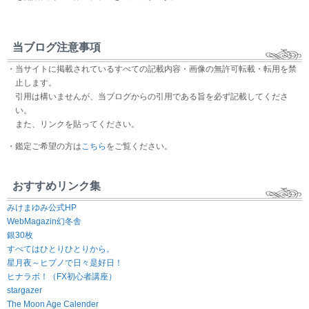
当ブログ注意事項
・当サイトに掲載されているすべての記載内容・画像の無許可転載・転用を禁
止します。
引用は構いませんが、当ブログからの引用である旨を必ず記載してくださ
い。
また、リンクを貼ってください。
・鑑定ご希望の方は
こちら
をご覧ください。
おすすめリンク集
みけまゆみ公式HP
WebMagazin幻冬舎
銀30枚
すべてはひとりひとりから。
星月夜～ヒプノで日々是好日！
ヒナラボ！（FX初心者講座）
stargazer
The Moon Age Calender