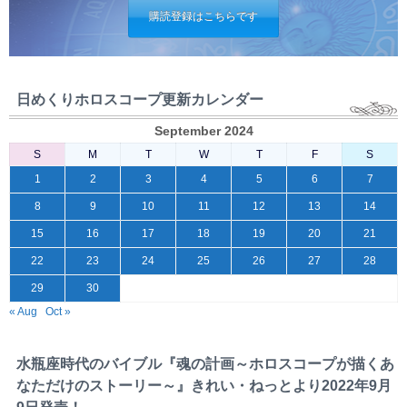
購読登録はこちらです
日めくりホロスコープ更新カレンダー
September 2024
S
M
T
W
T
F
S
1
2
3
4
5
6
7
8
9
10
11
12
13
14
15
16
17
18
19
20
21
22
23
24
25
26
27
28
29
30
« Aug
Oct »
水瓶座時代のバイブル『魂の計画～ホロスコープが描くあ
なただけのストーリー～』きれい・ねっとより2022年9月