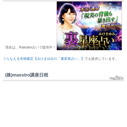
現在は、Rakuten占いで提供中！
うらなえる本格鑑定【みけまゆみの「裏星座占い」】
でも提供しています。
(株)maestro講座日程