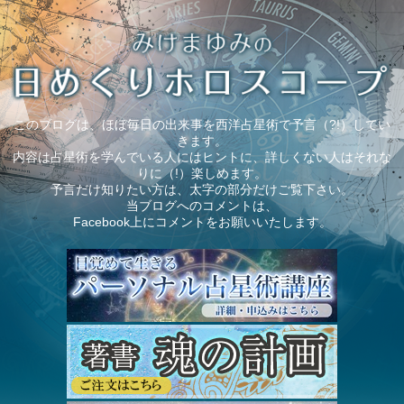
このブログは、ほぼ毎日の出来事を西洋占星術で予言（?!）してい
きます。
内容は占星術を学んでいる人にはヒントに、詳しくない人はそれな
りに（!）楽しめます。
予言だけ知りたい方は、太字の部分だけご覧下さい。
当ブログへのコメントは、
Facebook上にコメントをお願いいたします。