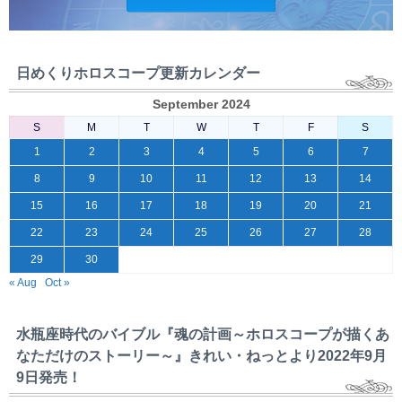
日めくりホロスコープ更新カレンダー
September 2024
S
M
T
W
T
F
S
1
2
3
4
5
6
7
8
9
10
11
12
13
14
15
16
17
18
19
20
21
22
23
24
25
26
27
28
29
30
« Aug
Oct »
水瓶座時代のバイブル『魂の計画～ホロスコープが描くあ
なただけのストーリー～』きれい・ねっとより2022年9月
9日発売！