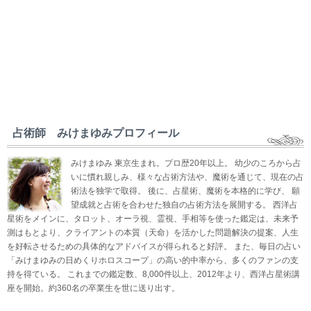
占術師 みけまゆみプロフィール
みけまゆみ 東京生まれ。プロ歴20年以上。 幼少のころから占
いに慣れ親しみ、様々な占術方法や、魔術を通じて、現在の占
術法を独学で取得。 後に、占星術、魔術を本格的に学び、 願
望成就と占術を合わせた独自の占術方法を展開する。 西洋占
星術をメインに、タロット、オーラ視、霊視、手相等を使った鑑定は、未来予
測はもとより、クライアントの本質（天命）を活かした問題解決の提案、人生
を好転させるための具体的なアドバイスが得られると好評。 また、毎日の占い
「みけまゆみの日めくりホロスコープ」の高い的中率から、多くのファンの支
持を得ている。 これまでの鑑定数、8,000件以上、2012年より、西洋占星術講
座を開始。約360名の卒業生を世に送り出す。