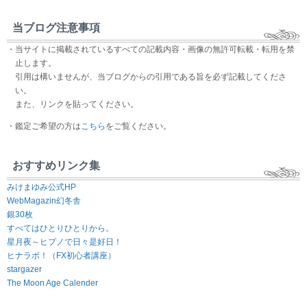
当ブログ注意事項
・当サイトに掲載されているすべての記載内容・画像の無許可転載・転用を禁
止します。
引用は構いませんが、当ブログからの引用である旨を必ず記載してくださ
い。
また、リンクを貼ってください。
・鑑定ご希望の方は
こちら
をご覧ください。
おすすめリンク集
みけまゆみ公式HP
WebMagazin幻冬舎
銀30枚
すべてはひとりひとりから。
星月夜～ヒプノで日々是好日！
ヒナラボ！（FX初心者講座）
stargazer
The Moon Age Calender