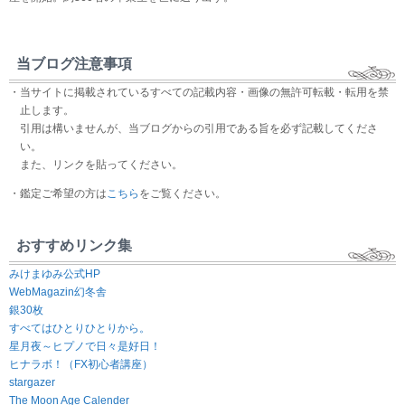
当ブログ注意事項
・当サイトに掲載されているすべての記載内容・画像の無許可転載・転用を禁
止します。
引用は構いませんが、当ブログからの引用である旨を必ず記載してくださ
い。
また、リンクを貼ってください。
・鑑定ご希望の方は
こちら
をご覧ください。
おすすめリンク集
みけまゆみ公式HP
WebMagazin幻冬舎
銀30枚
すべてはひとりひとりから。
星月夜～ヒプノで日々是好日！
ヒナラボ！（FX初心者講座）
stargazer
The Moon Age Calender