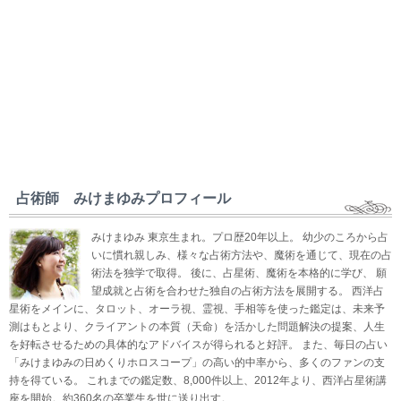
占術師 みけまゆみプロフィール
みけまゆみ 東京生まれ。プロ歴20年以上。 幼少のころから占
いに慣れ親しみ、様々な占術方法や、魔術を通じて、現在の占
術法を独学で取得。 後に、占星術、魔術を本格的に学び、 願
望成就と占術を合わせた独自の占術方法を展開する。 西洋占
星術をメインに、タロット、オーラ視、霊視、手相等を使った鑑定は、未来予
測はもとより、クライアントの本質（天命）を活かした問題解決の提案、人生
を好転させるための具体的なアドバイスが得られると好評。 また、毎日の占い
「みけまゆみの日めくりホロスコープ」の高い的中率から、多くのファンの支
持を得ている。 これまでの鑑定数、8,000件以上、2012年より、西洋占星術講
座を開始。約360名の卒業生を世に送り出す。