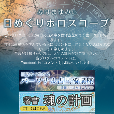
このブログは、ほぼ毎日の出来事を西洋占星術で予言（?!）してい
きます。
内容は占星術を学んでいる人にはヒントに、詳しくない人はそれな
りに（!）楽しめます。
予言だけ知りたい方は、太字の部分だけご覧下さい。
当ブログへのコメントは、
Facebook上にコメントをお願いいたします。