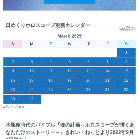
日めくりホロスコープ更新カレンダー
March 2025
S
M
T
W
T
F
S
1
2
3
4
5
6
7
8
9
10
11
12
13
14
15
16
17
18
19
20
21
22
23
24
25
26
27
28
29
30
31
« Feb
Apr »
水瓶座時代のバイブル『魂の計画～ホロスコープが描くあ
なただけのストーリー～』きれい・ねっとより2022年9月