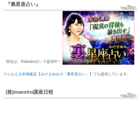
『裏星座占い』
現在は、Rakuten占いで提供中！
うらなえる本格鑑定【みけまゆみの「裏星座占い」】
でも提供しています。
(株)maestro講座日程