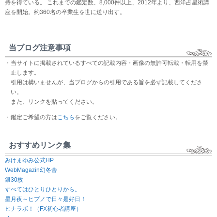
持を得ている。 これまでの鑑定数、8,000件以上、2012年より、西洋占星術講
座を開始。約360名の卒業生を世に送り出す。
当ブログ注意事項
・当サイトに掲載されているすべての記載内容・画像の無許可転載・転用を禁
止します。
引用は構いませんが、当ブログからの引用である旨を必ず記載してくださ
い。
また、リンクを貼ってください。
・鑑定ご希望の方は
こちら
をご覧ください。
おすすめリンク集
みけまゆみ公式HP
WebMagazin幻冬舎
銀30枚
すべてはひとりひとりから。
星月夜～ヒプノで日々是好日！
ヒナラボ！（FX初心者講座）