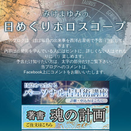
このブログは、ほぼ毎日の出来事を西洋占星術で予言（?!）してい
きます。
内容は占星術を学んでいる人にはヒントに、詳しくない人はそれな
りに（!）楽しめます。
予言だけ知りたい方は、太字の部分だけご覧下さい。
当ブログへのコメントは、
Facebook上にコメントをお願いいたします。