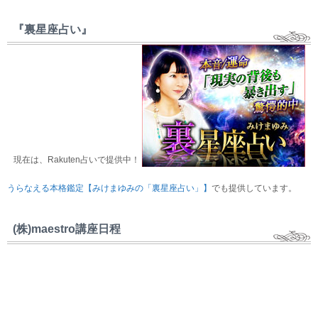
『裏星座占い』
現在は、Rakuten占いで提供中！
うらなえる本格鑑定【みけまゆみの「裏星座占い」】
でも提供しています。
(株)maestro講座日程