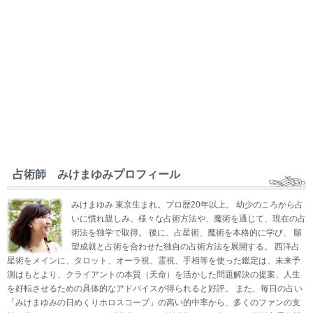
占術師 みけまゆみプロフィール
みけまゆみ 東京生まれ。プロ歴20年以上。 幼少のころから占
いに慣れ親しみ、様々な占術方法や、魔術を通じて、現在の占
術法を独学で取得。 後に、占星術、魔術を本格的に学び、 願
望成就と占術を合わせた独自の占術方法を展開する。 西洋占
星術をメインに、タロット、オーラ視、霊視、手相等を使った鑑定は、未来予
測はもとより、クライアントの本質（天命）を活かした問題解決の提案、人生
を好転させるための具体的なアドバイスが得られると好評。 また、毎日の占い
「みけまゆみの日めくりホロスコープ」の高い的中率から、多くのファンの支