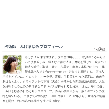
占術師 みけまゆみプロフィール
みけまゆみ 東京生まれ。プロ歴20年以上。 幼少のころから占
いに慣れ親しみ、様々な占術方法や、魔術を通じて、現在の占
術法を独学で取得。 後に、占星術、魔術を本格的に学び、 願
望成就と占術を合わせた独自の占術方法を展開する。 西洋占
星術をメインに、タロット、オーラ視、霊視、手相等を使った鑑定は、未来予
測はもとより、クライアントの本質（天命）を活かした問題解決の提案、人生
を好転させるための具体的なアドバイスが得られると好評。 また、毎日の占い
「みけまゆみの日めくりホロスコープ」の高い的中率から、多くのファンの支
持を得ている。 これまでの鑑定数、8,000件以上、2012年より、西洋占星術講
座を開始。約360名の卒業生を世に送り出す。