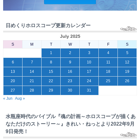
日めくりホロスコープ更新カレンダー
July 2025
S
M
T
W
T
F
S
1
2
3
4
5
6
7
8
9
10
11
12
13
14
15
16
17
18
19
20
21
22
23
24
25
26
27
28
29
30
31
« Jun
Aug »
水瓶座時代のバイブル『魂の計画～ホロスコープが描くあ
なただけのストーリー～』きれい・ねっとより2022年9月
9日発売！