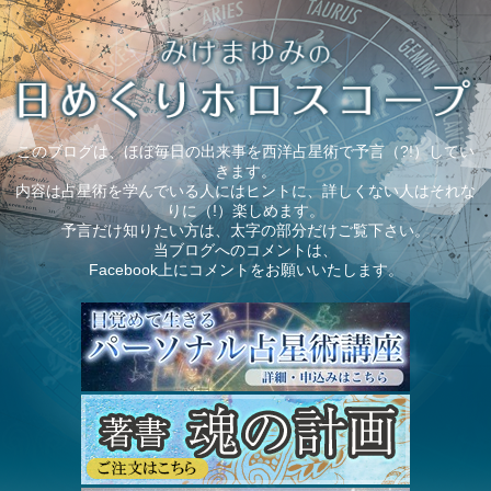
このブログは、ほぼ毎日の出来事を西洋占星術で予言（?!）してい
きます。
内容は占星術を学んでいる人にはヒントに、詳しくない人はそれな
りに（!）楽しめます。
予言だけ知りたい方は、太字の部分だけご覧下さい。
当ブログへのコメントは、
Facebook上にコメントをお願いいたします。