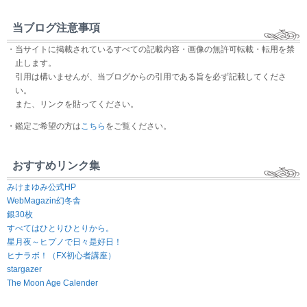
当ブログ注意事項
・当サイトに掲載されているすべての記載内容・画像の無許可転載・転用を禁
止します。
引用は構いませんが、当ブログからの引用である旨を必ず記載してくださ
い。
また、リンクを貼ってください。
・鑑定ご希望の方は
こちら
をご覧ください。
おすすめリンク集
みけまゆみ公式HP
WebMagazin幻冬舎
銀30枚
すべてはひとりひとりから。
星月夜～ヒプノで日々是好日！
ヒナラボ！（FX初心者講座）
stargazer
The Moon Age Calender