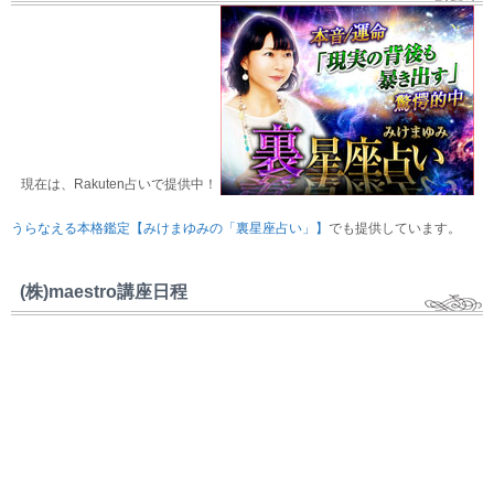
現在は、Rakuten占いで提供中！
うらなえる本格鑑定【みけまゆみの「裏星座占い」】
でも提供しています。
(株)maestro講座日程