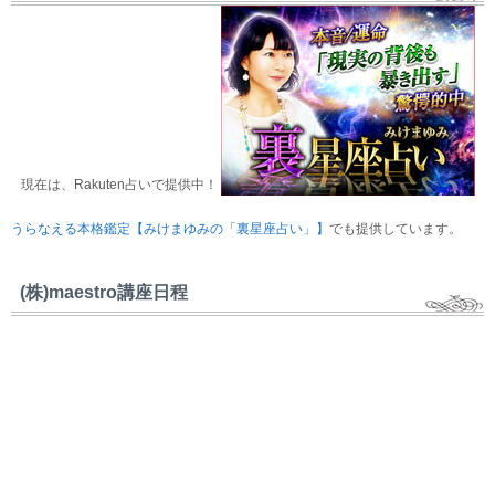
現在は、Rakuten占いで提供中！
うらなえる本格鑑定【みけまゆみの「裏星座占い」】
でも提供しています。
(株)maestro講座日程