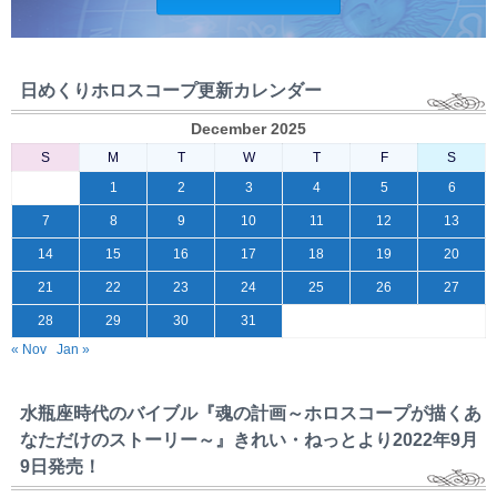
日めくりホロスコープ更新カレンダー
December 2025
S
M
T
W
T
F
S
1
2
3
4
5
6
7
8
9
10
11
12
13
14
15
16
17
18
19
20
21
22
23
24
25
26
27
28
29
30
31
« Nov
Jan »
水瓶座時代のバイブル『魂の計画～ホロスコープが描くあ
なただけのストーリー～』きれい・ねっとより2022年9月
9日発売！