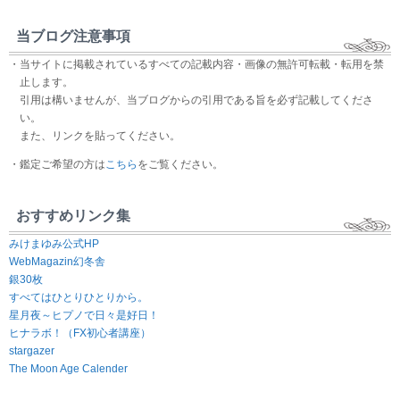
当ブログ注意事項
・当サイトに掲載されているすべての記載内容・画像の無許可転載・転用を禁
止します。
引用は構いませんが、当ブログからの引用である旨を必ず記載してくださ
い。
また、リンクを貼ってください。
・鑑定ご希望の方は
こちら
をご覧ください。
おすすめリンク集
みけまゆみ公式HP
WebMagazin幻冬舎
銀30枚
すべてはひとりひとりから。
星月夜～ヒプノで日々是好日！
ヒナラボ！（FX初心者講座）
stargazer
The Moon Age Calender