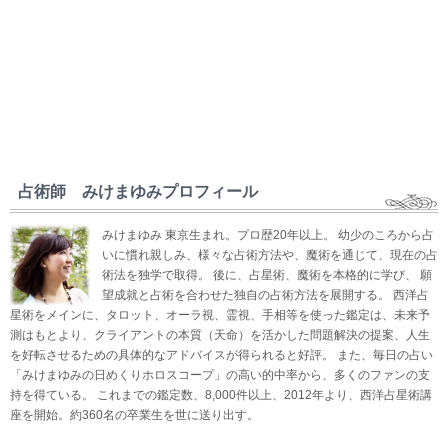
占術師 みけまゆみプロフィール
みけまゆみ 東京生まれ。プロ歴20年以上。 幼少のころから占
いに慣れ親しみ、様々な占術方法や、魔術を通じて、現在の占
術法を独学で取得。 後に、占星術、魔術を本格的に学び、 願
望成就と占術を合わせた独自の占術方法を展開する。 西洋占
星術をメインに、タロット、オーラ視、霊視、手相等を使った鑑定は、未来予
測はもとより、クライアントの本質（天命）を活かした問題解決の提案、人生
を好転させるための具体的なアドバイスが得られると好評。 また、毎日の占い
「みけまゆみの日めくりホロスコープ」の高い的中率から、多くのファンの支
持を得ている。 これまでの鑑定数、8,000件以上、2012年より、西洋占星術講
座を開始。約360名の卒業生を世に送り出す。