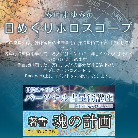
このブログは、ほぼ毎日の出来事を西洋占星術で予言（?!）してい
きます。
内容は占星術を学んでいる人にはヒントに、詳しくない人はそれな
りに（!）楽しめます。
予言だけ知りたい方は、太字の部分だけご覧下さい。
当ブログへのコメントは、
Facebook上にコメントをお願いいたします。