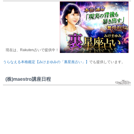
現在は、Rakuten占いで提供中！
うらなえる本格鑑定【みけまゆみの「裏星座占い」】
でも提供しています。
(株)maestro講座日程