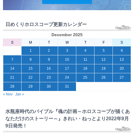
日めくりホロスコープ更新カレンダー
December 2025
S
M
T
W
T
F
S
1
2
3
4
5
6
7
8
9
10
11
12
13
14
15
16
17
18
19
20
21
22
23
24
25
26
27
28
29
30
31
« Nov
Jan »
水瓶座時代のバイブル『魂の計画～ホロスコープが描くあ
なただけのストーリー～』きれい・ねっとより2022年9月
9日発売！