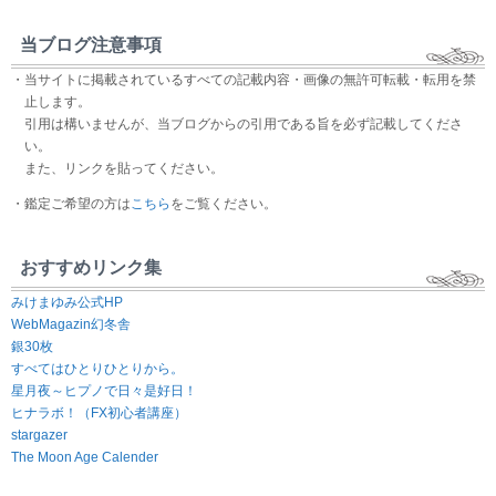
当ブログ注意事項
・当サイトに掲載されているすべての記載内容・画像の無許可転載・転用を禁
止します。
引用は構いませんが、当ブログからの引用である旨を必ず記載してくださ
い。
また、リンクを貼ってください。
・鑑定ご希望の方は
こちら
をご覧ください。
おすすめリンク集
みけまゆみ公式HP
WebMagazin幻冬舎
銀30枚
すべてはひとりひとりから。
星月夜～ヒプノで日々是好日！
ヒナラボ！（FX初心者講座）
stargazer
The Moon Age Calender