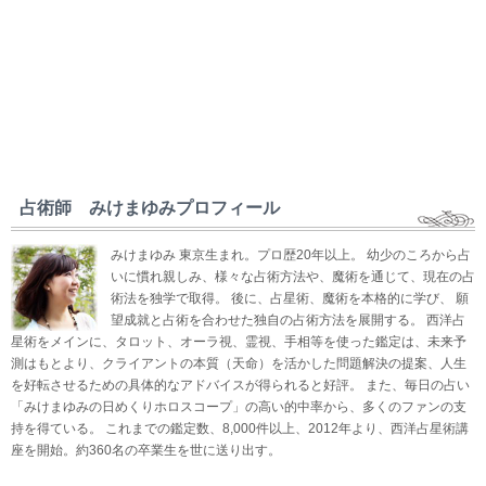
占術師 みけまゆみプロフィール
みけまゆみ 東京生まれ。プロ歴20年以上。 幼少のころから占
いに慣れ親しみ、様々な占術方法や、魔術を通じて、現在の占
術法を独学で取得。 後に、占星術、魔術を本格的に学び、 願
望成就と占術を合わせた独自の占術方法を展開する。 西洋占
星術をメインに、タロット、オーラ視、霊視、手相等を使った鑑定は、未来予
測はもとより、クライアントの本質（天命）を活かした問題解決の提案、人生
を好転させるための具体的なアドバイスが得られると好評。 また、毎日の占い
「みけまゆみの日めくりホロスコープ」の高い的中率から、多くのファンの支
持を得ている。 これまでの鑑定数、8,000件以上、2012年より、西洋占星術講
座を開始。約360名の卒業生を世に送り出す。