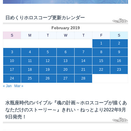
日めくりホロスコープ更新カレンダー
February 2019
S
M
T
W
T
F
S
1
2
3
4
5
6
7
8
9
10
11
12
13
14
15
16
17
18
19
20
21
22
23
24
25
26
27
28
« Jan
Mar »
水瓶座時代のバイブル『魂の計画～ホロスコープが描くあ
なただけのストーリー～』きれい・ねっとより2022年9月
9日発売！