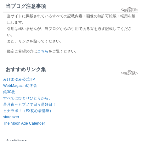
当ブログ注意事項
・当サイトに掲載されているすべての記載内容・画像の無許可転載・転用を禁
止します。
引用は構いませんが、当ブログからの引用である旨を必ず記載してくださ
い。
また、リンクを貼ってください。
・鑑定ご希望の方は
こちら
をご覧ください。
おすすめリンク集
みけまゆみ公式HP
WebMagazin幻冬舎
銀30枚
すべてはひとりひとりから。
星月夜～ヒプノで日々是好日！
ヒナラボ！（FX初心者講座）
stargazer
The Moon Age Calender