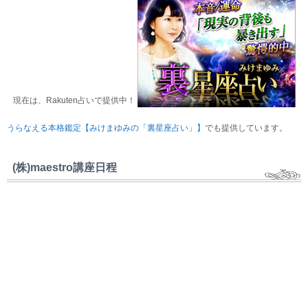
現在は、Rakuten占いで提供中！
うらなえる本格鑑定【みけまゆみの「裏星座占い」】
でも提供しています。
(株)maestro講座日程