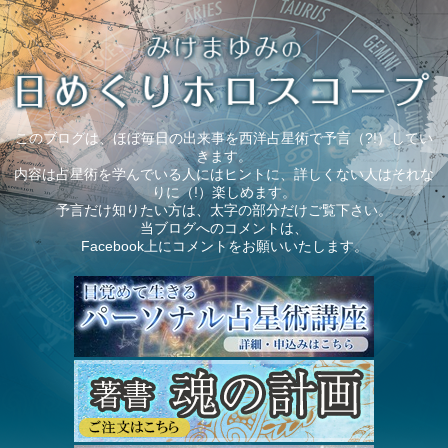
このブログは、ほぼ毎日の出来事を西洋占星術で予言（?!）してい
きます。
内容は占星術を学んでいる人にはヒントに、詳しくない人はそれな
りに（!）楽しめます。
予言だけ知りたい方は、太字の部分だけご覧下さい。
当ブログへのコメントは、
Facebook上にコメントをお願いいたします。