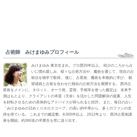
占術師 みけまゆみプロフィール
みけまゆみ 東京生まれ。プロ歴20年以上。 幼少のころから占
いに慣れ親しみ、様々な占術方法や、魔術を通じて、現在の占
術法を独学で取得。 後に、占星術、魔術を本格的に学び、 願
望成就と占術を合わせた独自の占術方法を展開する。 西洋占
星術をメインに、タロット、オーラ視、霊視、手相等を使った鑑定は、未来予
測はもとより、クライアントの本質（天命）を活かした問題解決の提案、人生
を好転させるための具体的なアドバイスが得られると好評。 また、毎日の占い
「みけまゆみの日めくりホロスコープ」の高い的中率から、多くのファンの支
持を得ている。 これまでの鑑定数、8,000件以上、2012年より、西洋占星術講
座を開始。約360名の卒業生を世に送り出す。